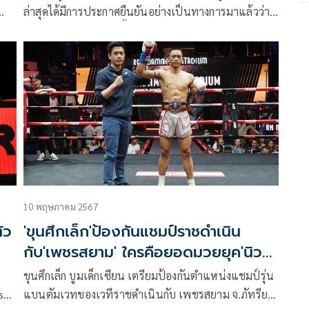
ล่าสุดได้มีการประกาศยืนยันอย่างเป็นทางการมาแล้วว่า
า
คมปฏัก อ.อัจฉริยะ จะขึ้นชกป้องกันแชมป์รุ่นซูเปอร์ เฟ
เธอร์เวทเวทีราชดำเนินกับ ฉลาม พรัญชัย ซึ่งคมปฏัก
และฉลามต่างก็ได้ชื่อว่าเป็นที่สุดของพิกัด 130 ปอนด์
ทำให้สามารถพูดได้เลยว่านี่คือศึกค้นหายอดมวยแห่งพิกัด
นี้อย่างแท้จริง โดยทั้งคู่จะได้ฤกษ์ประชันฝีมือกันใน
RAJADAMNERN STADIUM CHAMPIONSHIP
SUPERFIGHT วันเสาร์ที่ 8 มิ.ย. นี้ ที่เวทีราชดำเนิน
10 พฤษภาคม 2567
ตัว
'ขุนศึกเล็ก'ป้องกันแชมป์ราชดำเนิน
กับ'เพชรสยาม' ใครคือยอดมวยยุค'นิว
เจน'”
น
ขุนศึกเล็ก บูมเด็กเซียน เตรียมป้องกันตำแหน่งแชมป์รุ่น
s
แบนตัมเวทของเวทีราชดำเนินกับ เพชรสยาม จ.ภัทรียา