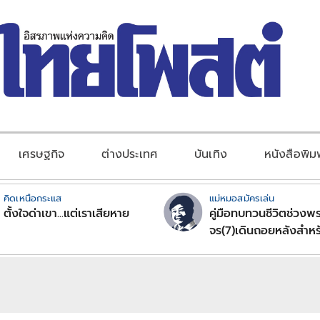
เศรษฐกิจ
ต่างประเทศ
บันเทิง
หนังสือพิม
คิดเหนือกระแส
แม่หมอสมัครเล่น
ตั้งใจด่าเขา...แต่เราเสียหาย
คู่มือทบทวนชีวิตช่วงพร
จร(7)เดินถอยหลังสำหร
ลัคนาราศีตอนที่2