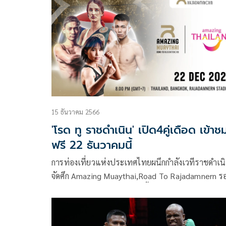
SUPERFIGHT ในศึก RWS วันที่ 27 เม.ย.67 ณ เวที
ราชดำเนิน
15 ธันวาคม 2566
'โรด ทู ราชดำเนิน' เปิด4คู่เดือด เข้าช
ฟรี 22 ธันวาคมนี้
การท่องเที่ยวแห่งประเทศไทยผนึกกำลังเวทีราชดำเน
จัดศึก Amazing Muaythai,Road To Rajadamnern รอบ
ไฟนอล 4 คู่ในวันที่ 22 ธ.ค. นี้ โดยจะเปิดให้เข้าชมฟ