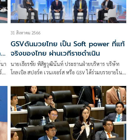
31 สิงหาคม 2566
GSVดันมวยไทย เป็น Soft power ที่แท้
ล
จริงของไทย ผ่านเวทีราชดำเนิน
์นา
นายเธียรชัย พิสิฐวุฒินันท์ ประธานฝ่ายบริหาร บริษัท
์
โกลเบิล สปอร์ต เวนเจอร์ส หรือ GSV ได้ร่วมบรรยายใน
ง
หัวข้อ The Potential of Thai land’s thriving soft
power ในงาน Thailand Focus 2023 ครั้งที่ 17 จากการ
จัดของตลาดหลักทรัพย์แห่งประเทศไทยระหว่างวันที่
ม
23-25 ส.ค. ที่ผ่านมา โดยเป็นการให้ข้อมูลแนวทางการ
ทย
ขับเคลื่อนเศรษฐกิจและตลาดทุนไทยสู่บริบทใหม่แห่ง
การลงทุนแก่ผู้ลงทุนสถาบันกว่า 200 ราย จาก 96 สถาบัน
ทั่วโลก