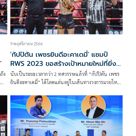
9 พฤศจิกายน 2566
'กัปปิตัน เพชรยินดีอะคาเดมี่' แชมป์
'
RWS 2023 ขอสร้างเป้าหมายใหม่ที่ยิ่ง
ใหญ่เดิม
นับเป็นระยะเวลากว่า 2 ทศวรรษแล้วที่ “กัปปิตัน เพชร
ยินดีอะคาเดมี่” ได้โลดแล่นอยู่ในเส้นทางวงการมวยไทย
ยล
ซึ่งการคว้าแชมป์รุ่นซูเปอร์ไลท์เวทของศึก RWS
ชิง
ราชดำเนิน เวิลด์ ซีรีส์ด้วยการเอาชนะคะแนนหนึ่งล้าน
เล็ก จิตรเมืองนนท์ก็ถือเป็นสิ่งที่กัปปิตันพูดออกมาอย่าง
เต็มปากเลยว่าเป็นหนึ่งในความภาคภูมิใจที่สุดในชีวิต
การเป็นนักมวยของเขา