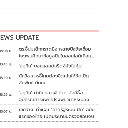
EWS UPDATE
ตร.ชี้ปมเด็กกราดยิง หลายปัจจัยเชื่อม
14:08 น.
โยงพบศึกษาข้อมูลปืนในออนไลน์เกือบ
2 ปี
13:45 น.
'อนุทิน' บอกแลนด์บริดจ์ยังไม่คุ้ม!
นักวิชาการชี้ไทยต้องขีดเส้นให้ชัดเปิด
13:40 น.
สัมพันธ์เมียนมา
'อนุทิน' นำทีมทอดผ้าป่าสามัคคีซื้อ
13:29 น.
อุปกรณ์การแพทย์โรงพยาบาลระนอง
ยอดเงินทำบุญ 20 ล้านบาท
ใจกว้าง! ทำแผน ‘ภาครัฐระบบเปิด’ ฉบับ
13:07 น.
แรกของไทย เปิดประชาชนตรวจสอบงบ