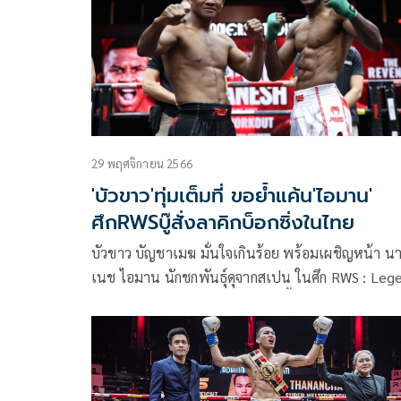
29 พฤศจิกายน 2566
'บัวขาว'ทุ่มเต็มที่ ขอย้ำแค้น'ไอมาน'
ศึกRWSบู๊สั่งลาคิกบ็อกซิ่งในไทย
บัวขาว บัญชาเมฆ มั่นใจเกินร้อย พร้อมเผชิญหน้า น
เนช ไอมาน นักชกพันธุ์ดุจากสเปน ในศึก RWS : Leg
of Rajadamnern ในวันที่ 2 ธ.ค. นี้ ที่เวทีราชดำเนิน