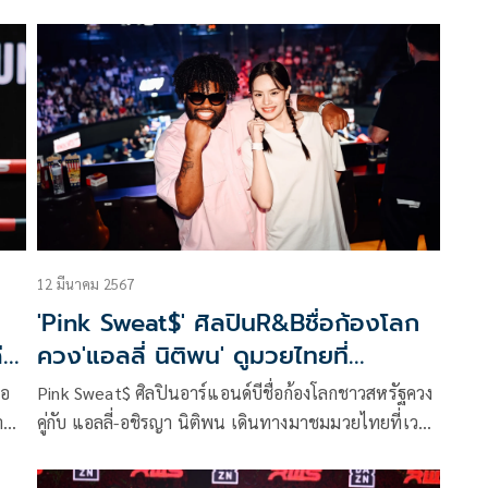
มวัน
เพื่อพิสูจน์ให้ได้รู้กันไปเลยว่าใครกันแน่ที่เหมาะสมจะ
เป็นยอดมวยแห่งยุค “นิว เจนเนอเรชั่น” ในศึก
น
RAJADAMNERN STADIUM CHAMPIONSHIP
ัด
SUPERFIGHT ครั้งที่3 ในวันเสาร์ที่ 11 พ.ค.นี้ ที่เวที
ป์
ราชดำเนิน
12 มีนาคม 2567
'Pink Sweat$' ศิลปินR&Bชื่อก้องโลก
ีด
ควง'แอลลี่ นิติพน' ดูมวยไทยที่
ราชดำเนิน
ธอ
Pink Sweat$ ศิลปินอาร์แอนด์บีชื่อก้องโลกชาวสหรัฐควง
า
คู่กับ แอลลี่-อชิรญา นิติพน เดินทางมาชมมวยไทยที่เวที
งของ
ราชดำเนินเมื่อศุกร์ที่ 8 มี.ค. ที่ผ่านมา