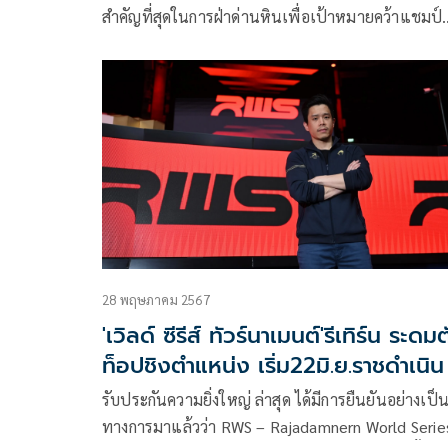
สำคัญที่สุดในการฝ่าด่านหินเพื่อเป้าหมายคว้าแชมป์
RWS หรือราชดำเนิน เวิลด์ซีรีส์ 2024 เพื่อทำสถิติคว้
แชมป์ให้ได้ 3 สมัยติดต่อกัน
28 พฤษภาคม 2567
'เวิลด์ ซีรีส์ ทัวร์นาเมนต์'รีเทิร์น ระดม
ท็อปชิงตำแหน่ง เริ่ม22มิ.ย.ราชดำเนิน
รับประกันความยิ่งใหญ่ ล่าสุด ได้มีการยืนยันอย่างเป็
ทางการมาแล้วว่า RWS – Rajadamnern World Serie