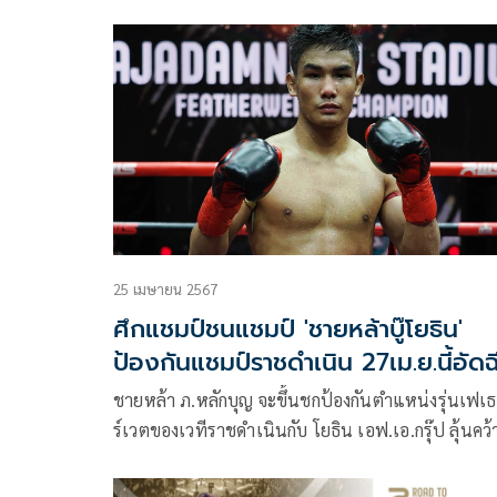
ทัวร์นาเมนต์ 2024 กำลังจะกลับมาระเบิดศึกอีกครั้งเริ่
ที่ 22 มิ.ย. ที่เวทีราชดำเนิน โดยเช่นเคย นี่จะเป็นการ
ระดมนักชกระดับแชมป์จากทั่วทุกมุมโลกกว่า 40 คนขึ้
ประชันเชิงชกมวยไทยของแท้ใน 5 พิกัดน้ำหนักเพื่อค
หาว่าใครจะเป็นที่สุดในแต่ละพิกัด ใครจะได้เป็นแชม
เหนือแชมป์ของแต่ละรุ่น
25 เมษายน 2567
ศึกแชมป์ชนแชมป์ 'ชายหล้าบู๊โยธิน'
ป้องกันแชมป์ราชดำเนิน 27เม.ย.นี้อัดฉ
หลักล้าน
ชายหล้า ภ.หลักบุญ จะขึ้นชกป้องกันตำแหน่งรุ่นเฟเ
ร์เวตของเวทีราชดำเนินกับ โยธิน เอฟ.เอ.กรุ๊ป ลุ้นคว้
เงินรางวัล 1,000,000 บาท เป็นคู่ซุเปอร์ไฟต์ คู่ที่สอ
RAJADAMNERN STADIUM CHAMPIONSHIP