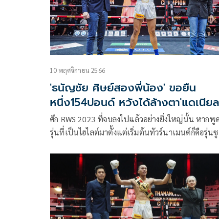
10 พฤศจิกายน 2566
'ธนัญชัย ศิษย์สองพี่น้อง' ขอยืน
หนึ่ง154ปอนด์ หวังได้ล้างตา'แดเนียล
ศึก RWS 2023 ที่จบลงไปแล้วอย่างยิ่งใหญ่นั้น หากพูดถึง
รุ่นที่เป็นไฮไลต์มาตั้งแต่เริ่มต้นทัวร์นาเมนต์ก็คือรุ่นซู
เปอร์เวลเทอร์เวท โดยเต็งหนึ่งแชมป์เก่าก็คือ แดเนี
โรดริเกวซ ซึ่งชนะคะแนน ยอดวิชา ยอดวิชายิมในรอบ
ชนะเลิศของซีซั่น 2022 แถมยังเป็นนักมวยสวิตเซอร์
แลนด์คนแรกที่ได้ครองแชมป์เวทีราชดำเนินรุ่น 154
ปอนด์อีกด้วย