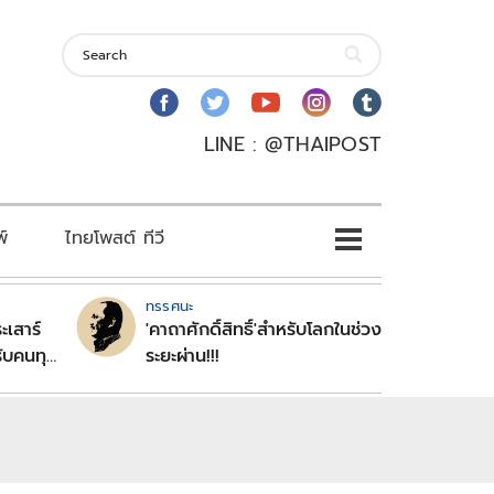
LINE : @THAIPOST
พ์
ไทยโพสต์ ทีวี
ทรรศนะ
ะเสาร์
'คาถาศักดิ์สิทธิ์'สำหรับโลกในช่วง
ับคนทุก
ระยะผ่าน!!!