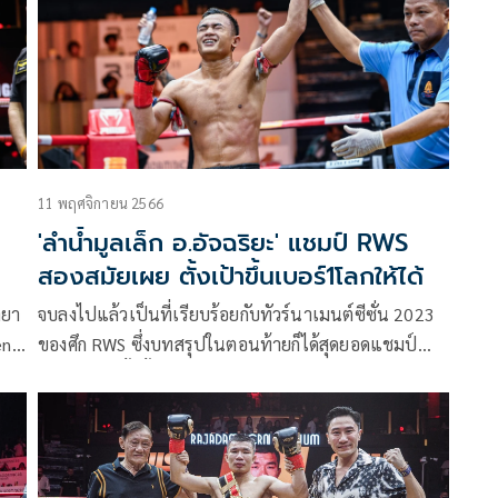
11 พฤศจิกายน 2566
'ลำน้ำมูลเล็ก อ.อัจฉริยะ' แชมป์ RWS
สองสมัยเผย ตั้งเป้าขึ้นเบอร์1โลกให้ได้
ายา
จบลงไปแล้วเป็นที่เรียบร้อยกับทัวร์นาเมนต์ซีซั่น 2023
end
ของศึก RWS ซึ่งบทสรุปในตอนท้ายก็ได้สุดยอดแชมป์
มวยไทยมาทั้งสิ้น 5 คน และหนึ่งในคนที่สามารถรักษา
มาตรฐานการชกของตัวเองไว้ได้เป็นอย่างดีก็คงหนีไม่พ้น
“ลำน้ำมูลเล็ก อ.อัจฉริยะ” ยอดมวยถ้วยพระราชทานจาก
จังหวัดบุรีรัมย์ที่ตอกย้ำให้ทุกคนได้เห็นว่าเขานี่แหละคือ
สุดยอดนักชกของพิกัด 135 ปอนด์อย่างแท้จริง