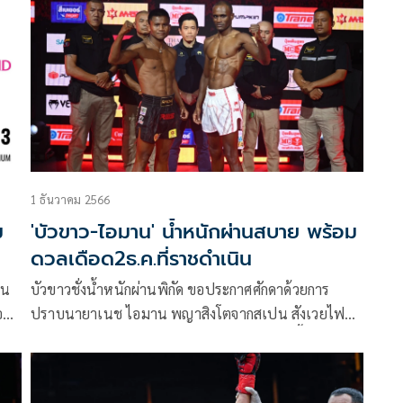
1 ธันวาคม 2566
ม
'บัวขาว-ไอมาน' น้ำหนักผ่านสบาย พร้อม
ดวลเดือด2ธ.ค.ที่ราชดำเนิน
ิน
บัวขาวชั่งน้ำหนักผ่านพิกัด ขอประกาศศักดาด้วยการ
ปราบนายาเนช ไอมาน พญาสิงโตจากสเปน สังเวยไฟต์
รี
คิกบ็อกซิ่งไฟต์สุดท้ายที่ประเทศไทย ซึ่งจะเกิดขึ้นในศึก
RWS : Legend of Rajadamnern ในวันเสาร์ที่ 2
ธันวาคม นี้