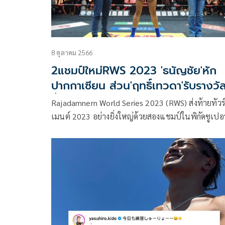
8 ตุลาคม 2566
2แชมป์ใหม่RWS 2023 'ธนัญชัย'หัก
ปากกาเซียน ส่วน'ฤทธิ์เทวดา'รับรางวั
อื้อ
Rajadamnern World Series 2023 (RWS) ส่งท้ายทัวร
เมนต์ 2023 อย่างยิ่งใหญ่ด้วยสองแชมป์ในพิกัดซูเปอร
เวลเตอร์เวทและเวลเตอร์เวท ธนัญชัย ศิษย์สองพี่น้อ
พลิกฟอร์มล็อค หักปากกาเซียนเอาชนะ ยอดวิชา ยอด
วิชายิม ไปอย่างลุ้นระทึก ขณะที่ ฤทธิ์เทวดา เพชรยินดีอะ
คาเดมี่ สับศอกปิดบัญชี เฮอคิวลิส ว.จักรวุฒิ ในยกที่สา
ผงาดคว้าชัยสวยหรูบนสังเวียนราชดำเนิน เวทีมวยไ
เก่าแก่ที่สุดในโลก