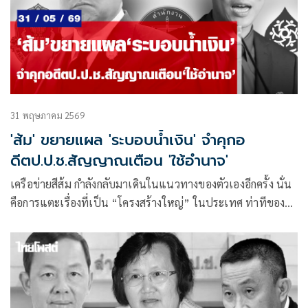
31 พฤษภาคม 2569
'ส้ม' ขยายแผล 'ระบอบน้ำเงิน' จำคุกอ
ดีตป.ป.ช.สัญญาณเตือน 'ใช้อำนาจ'
เครือข่ายสีส้ม กำลังกลับมาเดินในแนวทางของตัวเองอีกครั้ง นั่น
คือการแตะเรื่องที่เป็น “โครงสร้างใหญ่” ในประเทศ ท่าทีของ
“เท้ง” ณัฐพงษ์ เรืองปัญญาวุฒิ สส.บัญชีรายชื่อ