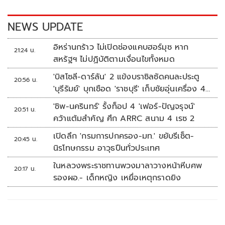
o
n
k
k
NEWS UPDATE
อิหร่านกร้าว ไม่เปิดช่องแคบฮอร์มุซ หาก
21:24 น.
สหรัฐฯ ไม่ปฏิบัติตามเงื่อนไขทั้งหมด
'บิสโซลี-ดาร์ลัน' 2 แข้งบราซิลซัดคนละประตู
20:56 น.
'บุรีรัมย์' บุกเชือด 'ราชบุรี' เก็บชัยอุ่นเครื่อง 4
นัดรวด
'ชิพ-นครินทร์' รั้งท็อป 4 'เฟอร์-ปัญจรุจน์'
20:51 น.
คว้าแต้มสำคัญ ศึก ARRC สนาม 4 เรซ 2
เปิดลึก 'กรมการปกครอง-มท.' ขยับรีเซ็ต-
20:45 น.
นิรโทษกรรม อาวุธปืนทั่วประเทศ
ในหลวงพระราชทานพวงมาลาวางหน้าหีบศพ
20:17 น.
รองผอ.- เด็กหญิง เหยื่อเหตุกราดยิง