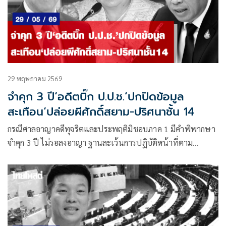
29 พฤษภาคม 2569
จำคุก 3 ปี‘อดีตบิ๊ก ป.ป.ช.’ปกปิดข้อมูล
สะเทือน‘ปล่อยผีศักดิ์สยาม-ปริศนาชั้น 14
กรณีศาลอาญาคดีทุจริตและประพฤติมิชอบภาค 1 มีคำพิพากษา
จำคุก 3 ปี ไม่รอลงอาญา ฐานละเว้นการปฏิบัติหน้าที่ตาม
ประมวลกฎหมายอาญามาตรา 157 อดีต 2 กรรมการป้องกันและ
ปราบปรามการทุจริตแห่งชาติ (ป.ป.ช.) คือ พล.ต.อ.วัชรพล
ประสารราชกิจ อดีตประธาน ป.ป.ช. และ น.ส.สุภา ปิยะจิตติ
อดีตกรรมการ ป.ป.ช.