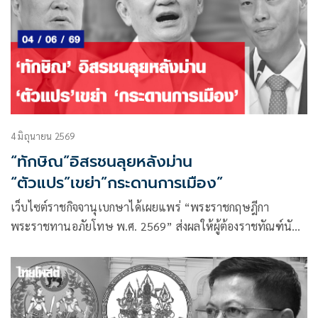
4 มิถุนายน 2569
“ทักษิณ”อิสรชนลุยหลังม่าน
“ตัวแปร”เขย่า”กระดานการเมือง”
เว็บไซต์ราชกิจจานุเบกษาได้เผยแพร่ “พระราชกฤษฎีกา
พระราชทานอภัยโทษ พ.ศ. 2569” ส่งผลให้ผู้ต้องราชทัณฑ์นับ
หมื่นรายทั่วประเทศได้รับอานิสงค์ หากแต่ในทางเมืองมันคือการ
ปลดพันธนาการขั้นสุดท้ายของบุรุษผู้ทรงอิทธิพลที่สุดคนหนึ่ง
ของการเมืองไทย นั่นคือ ทักษิณ ชินวัตร