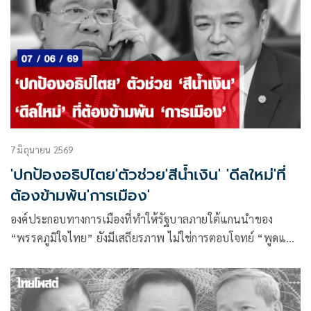
7 มิถุนายน 2569
'ปกป้องอธิปไตย'ตัวช่วย'สีน้ำเงิน' 'ดีลใหม่'ที่
ต้องข้ามพ้น'การเมือง'
องค์ประกอบทางการเมืองที่ทำให้รัฐบาลภายใต้แกนนำของ
“พรรคภูมิใจไทย” ยังมีเสถียรภาพ ไม่ใช่การตอบโจทย์ “พูดแล้ว
ทำ” แต่ยังมีเรื่อง “ความชอบธรรม” ในการบริหารอำนาจรัฐเป็น
ตัวกำหนดด้วย