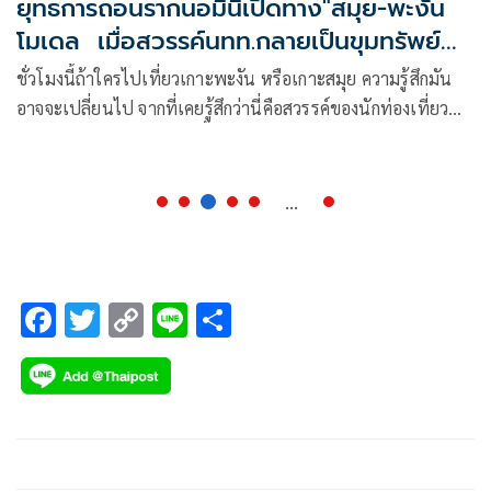
ยุทธการถอนรากนอมินีเปิดทาง"สมุย-พะงัน
โมเดล เมื่อสวรรค์นทท.กลายเป็นขุมทรัพย์
ต่างชาติ
​ชั่วโมงนี้ถ้าใครไปเที่ยวเกาะพะงัน หรือเกาะสมุย ความรู้สึกมัน
อาจจะเปลี่ยนไป จากที่เคยรู้สึกว่านี่คือสวรรค์ของนักท่องเที่ยว
ไทยและต่างชาติ แต่ตอนนี้มันเริ่มมีกลิ่นอายของ
...
F
T
C
Li
S
ac
wi
o
n
h
e
tt
p
e
ar
b
er
y
e
o
Li