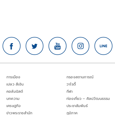
การเมือง
กรองสถานการณ์
เปลว สีเงิน
วาไรตี้
คอลัมนิสต์
กีฬา
บทความ
ท่องเที่ยว – ศิลปวัฒนธรรม
เศรษฐกิจ
ประชาสัมพันธ์
ข่าวพระราชสำนัก
ภูมิภาค