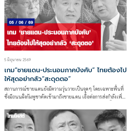
5 มิถุนายน 2569
เกม“ชายแดน-ประนอมภาคบังคับ” ไทยต้องไป
ให้สุดอย่ากลัว“สะดุดตอ”
สถานการณ์ชายแดนยังมีความวุ่นวายเป็นจุดๆ โดยเฉพาะพื้นที่
ซึ่งมีถนนฝั่งกัมพูชาตัดเข้ามาถึงชายแดน เอื้อต่อการส่งกำลังเพิ่ม
เติมเข้ามาเผชิญหน้ากับแนววางกำลังของทหารไทยในพื้นที่รับ
ผิดชอบของกองกำลังสุรนารี