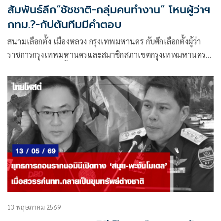
สัมพันธ์ลึก“ชัชชาติ-กลุ่มคนทำงาน” โหนผู้ว่าฯ
กทม.?-กัปตันทีมมีคำตอบ
สนามเลือกตั้ง เมืองหลวง กรุงเทพมหานคร กับศึกเลือกตั้งผู้ว่า
ราชการกรุงเทพมหานครและสมาชิกสภาเขตกรุงเทพมหานคร
(สก.) รวม 50 เก้าอี้ ที่จะเปิดรับสมัครผู้ลงชิงชัย ระหว่าง 28
พ.ค.-1 มิ.ย. และเลือกตั้งวันอาทิตย์ที่ 28 มิ.ย.
13 พฤษภาคม 2569