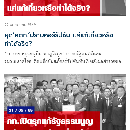
22 พฤษภาคม 2569
ผุด‘คตท.’ปราบคอร์รัปชัน แค่แก้เกี้ยวหรือ
ทำได้จริง?
​“นายกฯ หนู-อนุทิน ชาญวีรกูล” นายกรัฐมนตรีและ
รมว.มหาดไทย ติดแอ็กชันแก้คอร์รัปชันทันที หลังผลสำรวจของ
คณะกรรมการร่วมภาคเอกชน 3 สถาบัน (กกร.)