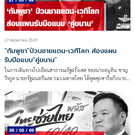
27 พฤษภาคม 2569
"กัมพูชา"ป่วนชายแดน-เวทีโลก ส่องแผน
รับมือแบบ"คู่ขนาน"
ในการเดินทางไปเยือนสาธารณรัฐฝรั่งเศส ของนายอนุทิน ชาญ
วีรกูล นายกรัฐมนตรีและ รมว.มหาดไทย ได้พูดคุยหารือกับนาย
เอมมานูเอล มาครง (H.E. Mr.Emmanuel Macron)
ประธานาธิบดีแห่งสาธารณรัฐฝรั่งเศส ถึงสถานการณ์ความขัด
แย้งระหว่าง “ไทย-กัมพูชา” โดยเฉพาะการย้ำจุดยืนของไทยใน
การแก้ไขปัญหาโดยสันติ