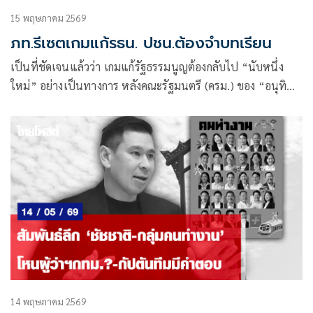
15 พฤษภาคม 2569
ภท.รีเซตเกมแก้รธน. ปชน.ต้องจำบทเรียน
เป็นที่ชัดเจนแล้วว่า เกมแก้รัฐธรรมนูญต้องกลับไป “นับหนึ่ง
ใหม่” อย่างเป็นทางการ หลังคณะรัฐมนตรี (ครม.) ของ “อนุทิน
ชาญวีรกูล” นายกรัฐมนตรีและ รมว.มหาดไทย ในฐานะหัวหน้า
พรรคภูมิใจไทย (ภท.)
14 พฤษภาคม 2569