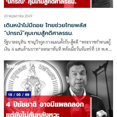
20 พฤษภาคม 2569
เดินหน้าไม่มีถอย ไทยช่วยไทยพลัส
“ปกรณ์”คุมเกมสู้คดีศาลรธน.
รัฐบาลอนุทิน ชาญวีรกูล กางแผนตั้งรับ-สู้คดี “พระราชกำหนดกู้
เงิน 4 แสนล้านบาท”ออกมาทันที หลังเมื่อวันจันทร์ที่ 18 พ.ค.ที่
ผ่านมา “ศาลรัฐธรรมนูญ” มีมติรับคำร้องกรณีที่สส.ฝ่ายค้าน เข้า
ชื่อเสนอให้ศาลรธน.วินิจฉัยว่าการที่รัฐบาล ออก”พระราช
กำหนดให้อำนาจกระทรวงการคลังกู้เงินเพื่อแก้ไขปัญหาผลกระ
ทบจากสถานการณ์วิกฤตด้านพลังงานและสร้างการเปลี่ยนผ่าน
ด้านพลังงานของประเทศพ.ศ.2569 วงเงิน 4 แสนล้านบาท”ไม่
เข้าข่าย รัฐธรรมนูญมาตรา 172 วรรค 1หรือไม่