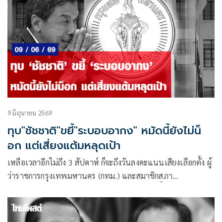
9 มิถุนายน 2569
ทุบ"ชัชชาติ"ขยี้"ระบอบอากง" หมัดนี้ยังไม่น็
อก แต่เสี่ยงแต้มหลุดเป้า
เหลือเวลาอีกไม่ถึง 3 สัปดาห์ ก็จะถึงวันลงคะแนนเสียงเลือกตั้ง ผู้
ว่าราชการกรุงเทพมหานคร (กทม.) และสมาชิกสภา
กรุงเทพมหานคร (สก.) ในวันอาทิตย์ที่ 28 มิ.ย.นี้