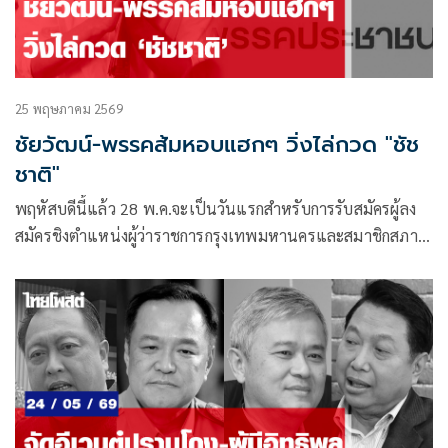
25 พฤษภาคม 2569
ชัยวัฒน์-พรรคส้มหอบแฮกๆ วิ่งไล่กวด "ชัช
ชาติ"
พฤหัสบดีนี้แล้ว 28 พ.ค.จะเป็นวันแรกสำหรับการรับสมัครผู้ลง
สมัครชิงตำแหน่งผู้ว่าราชการกรุงเทพมหานครและสมาชิกสภา
กรุงเทพมหานคร (สก.) โดยจะรับสมัคร 28 พ.ค.-1 มิ.ย. ณ อาคาร
กีฬาเวสน์ 2 ศูนย์เยาวชนกรุงเทพมหานคร (ไทย-ญี่ปุ่น) และ
เลือกตั้งอาทิตย์ที่ 28 มิ.ย.