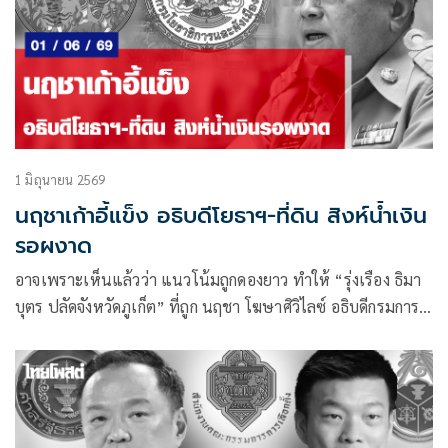
1 มิถุนายน 2569
นฤชาเก้าอี้แข็ง อธิบดีโยธาฯ-ที่ดิน สิงห์น้ำเงิน
รอผงาด
อาจเพราะเห็นแล้วว่า แนวโน้มถูกดองยาว ทำให้ “รุ่งเรือง ธิมา
บุตร ปลัดจังหวัดภูเก็ต” ที่ถูก นฤชา โฆษาศิวิไลซ์ อธิบดีกรมการ
ปกครอง เด้งเข้ากรุ กรมการปกครอง