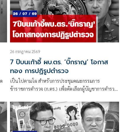
สว.ชุดปัจจุบันสัดส่วนเกินครึ่งสภา หรือที่เรียกกันติดปาก
ว่า “สว.สีน้ำเงิน”
26 กรกฎาคม 2569
7 ปีบนเก้าอี้ ผบ.ตร. ‘บิ๊กราญ’ โอกาส
ทอง การปฏิรูปตำรวจ
ิด
เป็นไปตามโผ สำหรับการประชุมคณะกรรมการ
ข้าราชการตำรวจ (ก.ตร.) เพื่อคัดเลือกผู้บัญชาการตำรวจ
อ
แห่งชาติ (ผบ.ตร.) คนที่ 16 โดยที่ประชุมเห็นชอบให้
พล.ต.อ.สำราญ นวลมา รอง ผบ.ตร. ขึ้นดำรงตำแหน่ง
ผบ.ตร.คนต่อไป