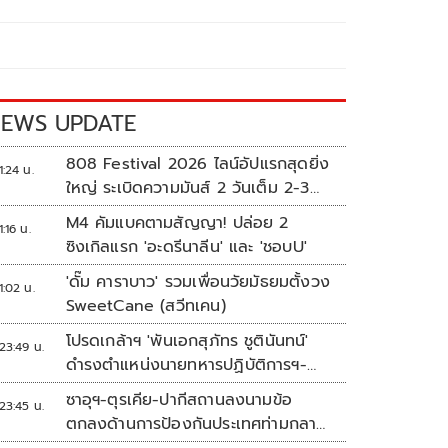
EWS UPDATE
808 Festival 2026 ไลน์อัปแรกสุดยิ่ง
1:24 น.
ใหญ่ ระเบิดความมันส์ 2 วันเต็ม 2-3
ต.ค.นี้
M4 คัมแบคตามสัญญา! ปล่อย 2
1:16 น.
ซิงเกิลแรก 'อะดรีนาลีน' และ 'ชอบU'
'ดั๊ม คาราบาว' รวมเพื่อนวัยมัธยมตั้งวง
1:02 น.
SweetCane (สวีทเคน)
โปรดเกล้าฯ 'พันเอกสุภัทร ชูตินันทน์'
23:49 น.
ดำรงตำแหน่งนายทหารปฏิบัติการฯ-
พระราชทานยศ 'พลตรี'
ซาอุฯ-ตุรเคีย-ปากีสถานลงนามข้อ
23:45 น.
ตกลงด้านการป้องกันประเทศท่ามกลาง