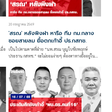
20 กรกฎาคม 2569
'สรณ' หลังพิงฝา หารือ ทีม กม.กลาง
ซอยสายลม ยื้อตกเก้าอี้ ปธ.กสทช.
มื่อ
เป็นไปตามคาดที่ฝ่าย “นพ.สรณ บุญใบชัยพฤกษ์
ประธาน กสทช.” จะไม่ยอมง่ายๆ ต้องหาทางยื้ออยู่ใน
 ราย
ตำแหน่งให้นานที่สุด
่าว