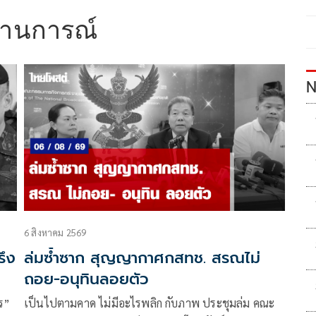
านการณ์
N
6 สิงหาคม 2569
รึง
ล่มซ้ำซาก สุญญากาศกสทช. สรณไม่
ถอย-อนุทินลอยตัว
ร”
เป็นไปตามคาด ไม่มีอะไรพลิก กับภาพ ประชุมล่ม คณะ