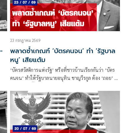
23 กรกฎาคม 2569
พลาดซ้ำเกณฑ์ ‘บัตรคนจน’ ทำ ‘รัฐบาล
หนู’ เสียแต้ม
‘บัตรสวัสดิการแห่งรัฐ’ หรือที่ชาวบ้านเรียกกันว่า ‘บัตร
คนจน’ ทำให้รัฐบาลนายอนุทิน ชาญวีรกูล ต้อง ‘ถอย’ มา
์
แล้วถึง 2 ครั้ง
ไทย
นคง