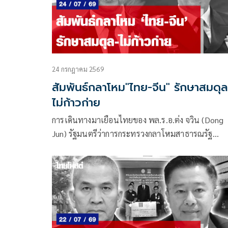
24 กรกฎาคม 2569
สัมพันธ์กลาโหม"ไทย-จีน" รักษาสมดุล-
ไม่ก้าวก่าย
การเดินทางมาเยือนไทยของ พล.ร.อ.ต่ง จวิน (Dong
Jun) รัฐมนตรีว่าการกระทรวงกลาโหมสาธารณรัฐ
ประชาชนจีน (สปจ.) และหารือทวิภาคีกับ พล.อ.อดุลย
บุญธรรมเจริญ รัฐมนตรีว่าการกระทรวงกลาโหมของ
ในวันที่ 24 ก.ค.นี้ เกิดขึ้นหลังจากที่คณะของนายก
รัฐมนตรีได้เดินทางเยือน สปจ.อย่างเป็นทางการเมื่อ
สัปดาห์ก่อน เป็นการสานต่อความร่วมมือด้านความมั่
หลังจากบรรลุข้อตกลงในความร่วมมือด้านเศรษฐกิจ