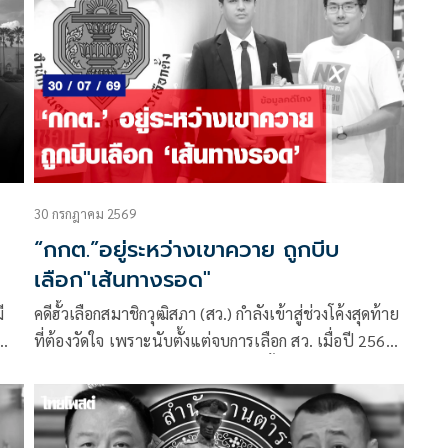
ง
ไทย
าม
30 กรกฎาคม 2569
“กกต.”อยู่ระหว่างเขาควาย ถูกบีบ
เลือก"เส้นทางรอด"
ี
คดีฮั้วเลือกสมาชิกวุฒิสภา (สว.) กำลังเข้าสู่ช่วงโค้งสุดท้าย
ที่ต้องวัดใจ เพราะนับตั้งแต่จบการเลือก สว. เมื่อปี 2567
ถึง
ที่ผ่านมา ข้อครหาเรื่องขบวนการจัดตั้ง การเดินสายจอง
ง
ห้องพักในกรุงเทพฯ และปริมณฑล การแจกตั๋วเครื่องบิน
ง
ตลอดจนตารางโพยลงคะแนน ได้กลายเป็นของติดตัว