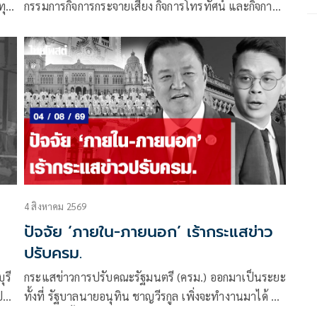
ทุก
กรรมการกิจการกระจายเสียง กิจการโทรทัศน์ และกิจการ
โทรคมนาคมแห่งชาติ (กสทช.) เมื่อวันพุธที่ 5 ส.ค.ที่ผ่าน
มา
4 สิงหาคม 2569
ปัจจัย ‘ภายใน-ภายนอก’ เร้ากระแสข่าว
ปรับครม.
ุรี
กระแสข่าวการปรับคณะรัฐมนตรี (ครม.) ออกมาเป็นระยะ
๋อ
ทั้งที่ รัฐบาลนายอนุทิน ชาญวีรกูล เพิ่งจะทำงานมาได้ 4
เดือนเท่านั้น ซึ่งระยะเวลาดังกล่าวถือว่าน้อยมาก หาก