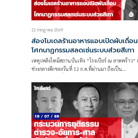
ระหว่างการเยือนระดับผู้นำไปแล้ว
22 กรกฎาคม 2569
ส่องโมเดลร้านอาหารแอบเปิดผับเถื่อน
โศกนาฏกรรมสลดเซ่นระบบส่วยสีเทา
เหตุเพลิงไหม้สถานบันเทิง “โรงเบียร์ ณ ลาดพร้าว” เ
ช่วงกลางดึกของวันที่ 12 ก.ค.ที่ผ่านมา ถือเป็น
โศกนาฏกรรมครั้งใหญ่ที่ส่งผลให้มีผู้เสียชีวิตสูงถึง 34
และมีผู้ได้รับบาดเจ็บอีกจำนวนมาก ความสูญเสียดังกล
นำไปสู่การขยับตัวของกระทรวงยุติธรรม