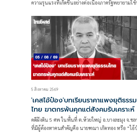
ความรุนแรงที่เกิดขึ้นอย่างต่อเนื่องภาครัฐพยายามใช้
สูตรในการแก้ไขปัญหา แต่ก็ยังไม่มีแนวโน้มที่ความ
รุนแรงจะยุติลงได้อย่างสมบูรณ์
5 สิงหาคม 2569
'เคสไอ้ป๋อง'บทเรียนราคาแพงยุติธรรม
ไทย ฆาตกรพ้นคุกแต่สังคมรับเคราะห์
คดีฝังดิน 5 ศพ ในพื้นที่ ต.ห้วยใหญ่ อ.บางละมุง จ.ชลบ
ที่มีผู้ต้องหาคนสำคัญคือ นายฑณา เกิดทอง หรือ “ไอ้ป
ง” อายุ 43 ปี