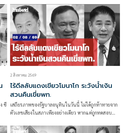
เทียบรัฐบาลในอดีต ที่อย่างเร็วที่สุดจะปรับกันทุก 6 เดือน
หรือครึ่งปี
2 สิงหาคม 2569
ไร้ดีลลับแดงเขียวโมนาโก ระวังน้ำเงิน
สวนคืนเขี่ยพท.
ง ซี
เสถียรภาพของรัฐบาลอนุทินในวันนี้ ไม่ได้ถูกท้าทายจาก
ตัวเลขเสียงในสภาเพียงอย่างเดียว หากแต่ถูกทดสอบ
ผ่าน “สงครามข่าวลือ” และความพยายามสร้างภาพ
มือง
ความแตกแยกภายในเครือข่ายอำนาจของพรรคภูมิใจ