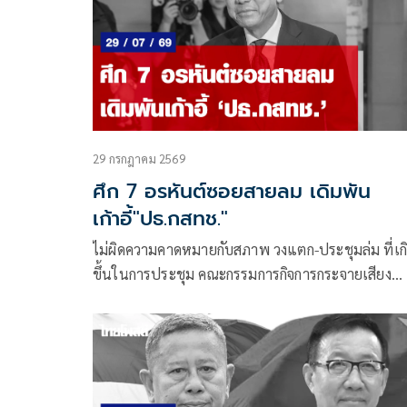
“บิ๊กตู่” พล.อ.ประยุทธ์ จันทร์โอชา และ “บิ๊กป้อม”
พล.อ.ประวิตร วงษ์สุวรรณ
29 กรกฎาคม 2569
ศึก 7 อรหันต์ซอยสายลม เดิมพัน
เก้าอี้"ปธ.กสทช."
ไม่ผิดความคาดหมายกับสภาพ วงแตก-ประชุมล่ม ที่เก
ขึ้นในการประชุม คณะกรรมการกิจการกระจายเสียง
กิจการโทรทัศน์ และกิจการโทรคมนาคมแห่งชาติ หรื
บอร์ด กสทช. เมื่อ 27 ก.ค.ที่ผ่านมา จนต้องนัดประชุม
ใหม่ช่วง 5 สิงหาคม