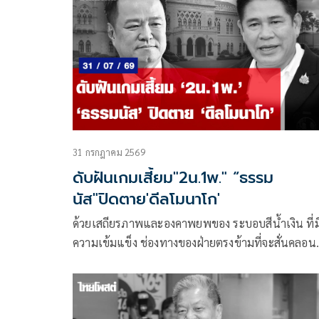
พอสมควร ไม่แพ้โผทหาร-โผตำรวจ ยิ่งในช่วงการเมือ
พีกๆ เช่น จะมีการเลือกตั้งใหญ่ หรือการเมืองแรงๆ มี
โอกาสที่จะมีการเปลี่ยนแปลงขั้วอำนาจการเมือง โผ
มหาดไทยก็จะอยู่ในความสนใจของแวดวงการเมืองต
ไปด้วย
31 กรกฎาคม 2569
ดับฝันเกมเสี้ยม"2น.1พ." “ธรรม
นัส"ปิดตาย'ดีลโมนาโก'
ด้วยเสถียรภาพและองคาพยพของ ระบอบสีน้ำเงิน ที่ม
ความเข้มแข็ง ช่องทางของฝ่ายตรงข้ามที่จะสั่นคลอน
รัฐบาลอนุทินได้ก็คือการทำลายความเชื่อถือต่างๆ รวม
เสี้ยมให้เกิดความแตกแยก ดังที่เกิดขึ้นในยุค 3 ป. แห่
บูรพาพยัคฆ์ ที่เกิดความขัดแย้ง แย่งชิงอำนาจ ระหว่า