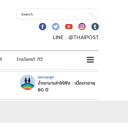
LINE : @THAIPOST
พ์
ไทยโพสต์ ทีวี
มองมุมสูง
จำเขามาเล่าให้ฟัง : เมื่อเราอายุ
80 ปี