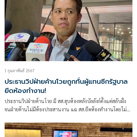
1 กุมภาพันธ์ 2567
ประธานวิปฝ่ายค้านโวยถูกทั่นผู้แทนซีกรัฐบาล
ยึดห้องทำงาน!
ประธานวิปฝ่ายค้านโวย มี สส.ฮุบห้องหลังบัลลังก์ตั้งแต่สลับฝั่ง
จนฝ่ายค้านไม่มีห้องประสานงาน แฉ สส.ยึดห้องทำงานโดยไม่ได้
รับอนุญาต