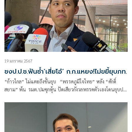
19 มกราคม 2567
ชงป.ป.ช.ฟันซ้ำ‘เสี่ยโอ๋’ ก.ก.แหยง!ไม่ขยี้ยุบภท.
“ก้าวไกล” ไม่แตะถึงขั้นยุบ “พรรคภูมิใจไทย” หลัง “ศักดิ์
สยาม” พ้น รมต.ปมซุกหุ้น ปัดเสียวกังวลพรรคตัวเองโดนยุบปม
ศาลฯ