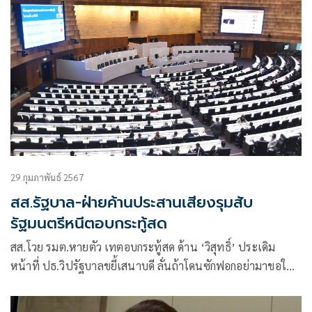
29 กุมภาพันธ์ 2567
สส.รัฐบาล-ฝ่ายค้านประสานเสียงรุมสับ
รัฐมนตรีหนีตอบกระทู้สด
สส.โวย รมต.หายตัว เทตอบกระทู้สด ด้าน ‘วิสุทธิ์’ ประเดิม
หน้าที่ ปธ.วิปรัฐบาลขยี้เสนาบดี ลั่นถ้าโดนซักฟอกอย่ามาขอให้
ช่วย ขณะที่ ‘ก้าวไกล’ แสบโชว์รูป ‘พัชรวาท’ ตามหาคนหาย
หลังโดนเลื่อนกระทู้แล้ว4รอบ