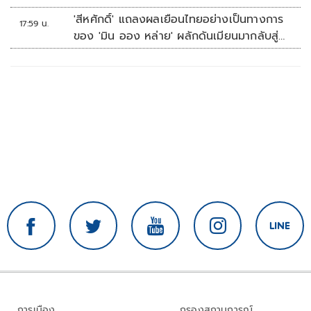
คัพ สนาม 3
'สีหศักดิ์' แถลงผลเยือนไทยอย่างเป็นทางการ
17:59 น.
ของ 'มิน ออง หล่าย' ผลักดันเมียนมากลับสู่
อาเซียน
การเมือง
กรองสถานการณ์