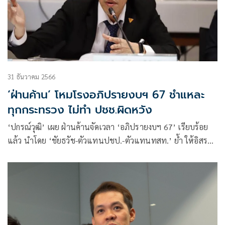
31 ธันวาคม 2566
‘ฝ่านค้าน’ โหมโรงอภิปรายงบฯ 67 ชำแหละ
ทุกกระทรวง ไม่ทำ ปชช.ผิดหวัง
‘ปกรณ์วุฒิ’ เผย ฝ่านค้านจัดเวลา ‘อภิปรายงบฯ 67’ เรียบร้อย
แล้ว นำโดย ‘ชัยธวัช-ตัวแทนปชป.-ตัวแทนทสท.’ ย้ำ ให้อิสระ
ทุกพรรคหาประเด็นซักรบ. พร้อมเชิญชวนปชช. จับตา ทำตามที่
หาเสียงไว้ได้หรือไม่