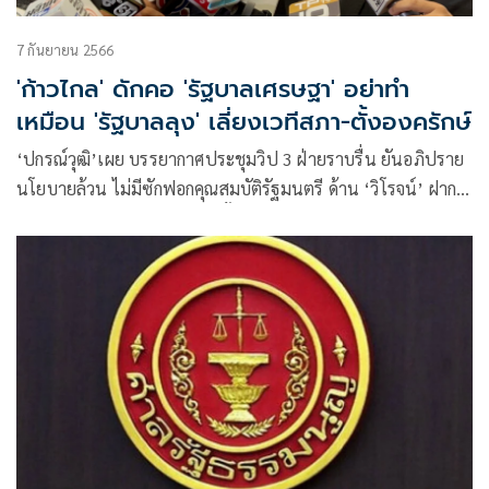
7 กันยายน 2566
'ก้าวไกล' ดักคอ 'รัฐบาลเศรษฐา' อย่าทำ
เหมือน 'รัฐบาลลุง' เลี่ยงเวทีสภา-ตั้งองครักษ์
‘ปกรณ์วุฒิ’เผย บรรยากาศประชุมวิป 3 ฝ่ายราบรื่น ยันอภิปราย
นโยบายล้วน ไม่มีซักฟอกคุณสมบัติรัฐมนตรี ด้าน ‘วิโรจน์’ ฝาก
บอก ‘เศรษฐา’ เป็นนายกฯ ครั้งแรก อย่าเพิ่งว้าวุ่น มีสมาธิดีกว่า