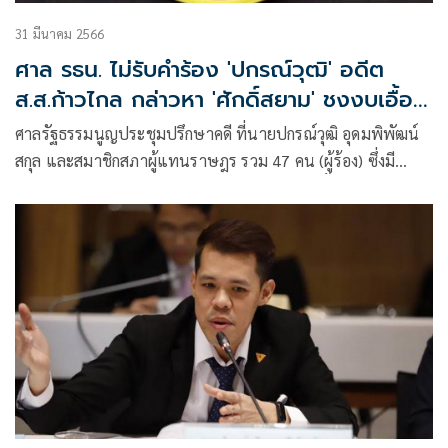
31 มีนาคม 2566
ศาล รธน. ไม่รับคำร้อง 'ปกรณ์วุฒิ' อดีต
ส.ส.ก้าวไกล กล่าวหา 'ศักดิ์สยาม' ชงงบเอื้อ
บริษัท
ศาลรัฐธรรมนูญประชุมปรึกษาคดี ที่นายปกรณ์วุฒิ อุดมพิพัฒน์
สกุล และสมาชิกสภาผู้แทนราษฎร รวม 47 คน (ผู้ร้อง) ซึ่งมี
จำนวนไม่น้อยกว่าหนึ่งในสิบของจำนวนสมาชิกทั้งหมดเท่าที่มี
อยู่ของสภาผู้แทนราษฎร