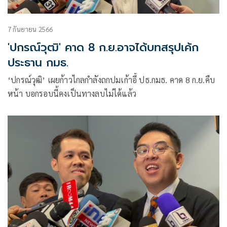
7 กันยายน 2566
'ปกรณ์วุฒิ' คาด 8 ก.ย.อาจได้บทสรุปเค้ก
ประธาน กมธ.
‘ปกรณ์วุฒิ’ เผยก้าวไกลกำลังถกปมเก้าอี้ ปธ.กมธ. คาด 8 ก.ย.คืบ
หน้า บอกรอบนี้คงเป็นทางลบไม่ได้แล้ว