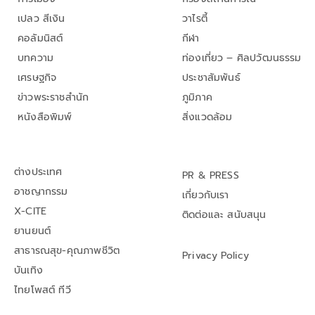
เปลว สีเงิน
วาไรตี้
คอลัมนิสต์
กีฬา
บทความ
ท่องเที่ยว – ศิลปวัฒนธรรม
เศรษฐกิจ
ประชาสัมพันธ์
ข่าวพระราชสำนัก
ภูมิภาค
หนังสือพิมพ์
สิ่งแวดล้อม
ต่างประเทศ
PR & PRESS
อาชญากรรม
เกี่ยวกับเรา
X-CITE
ติดต่อและ สนับสนุน
ยานยนต์
สาธารณสุข-คุณภาพชีวิต
Privacy Policy
บันเทิง
ไทยโพสต์ ทีวี