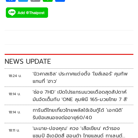
ac
wi
o
n
h
e
tt
p
e
ar
b
er
y
e
o
Li
o
n
k
k
NEWS UPDATE
'นิวคาสเซิล' ประกาศแต่งตั้ง 'ไยส์เลอร์' คุมทัพ
18:24 น.
แทนที่ 'ฮาว'
'ช่อง 7HD' เปิดโปรแกรมมวยเดือดสุดสัปดาห์
18:14 น.
มันจัดเต็มกับ 'ONE ลุมพินี 165-มวยไทย 7 สี'
การันตีไทยเที่ยวไทยพลัสใช้เงินกู้ได้ ‘เอกนิติ’
18:14 น.
รับข้อเสนอชงต่ออายุ60/40
'มะมาย-ปองคุณ' ควง 'เสือเขียน' คว้ารอง
18:11 น.
แชมป์ อิเดมิตสึ ฮอนด้า ไทยแลนด์ ทาเลนต์