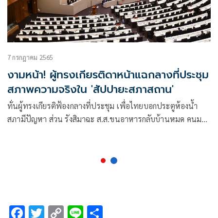
7 กรกฎาคม 2565
งามหน้า! ผู้ทรงเกียรติดาหน้าแฉกลางที่ประชุม
สภาพความจริงใน 'สัปปายะสภาสถาน'
ทั่นผู้ทรงเกียรติฟ้องกลางที่ประชุม เพื่อไทยบอกประตูห้องน้ำ
สภามีปัญหา ส่วน รังสิมาฉะ ส.ส.ขนอาหารกลับบ้านหมด คนมา
ทีหลัง ได้กินแค่ข้าวไข่เจียว ก้าวไกลโวยประตูสภาล็อกช่วงดึก
F
T
C
Li
S