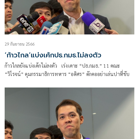
29 กันยายน 2566
‘ก้าวไกล’แบ่งเค้กปธ.กมธ.ไม่ลงตัว
ก้าวไกลยังแบ่งเค้กไม่ลงตัว เร่งเคาะ “ปธ.กมธ.” 11 คณะ
“วิโรจน์” คุมกรรมาธิการทหาร “อดิศร” ดักคออย่าเล่นปาหี่ขับ