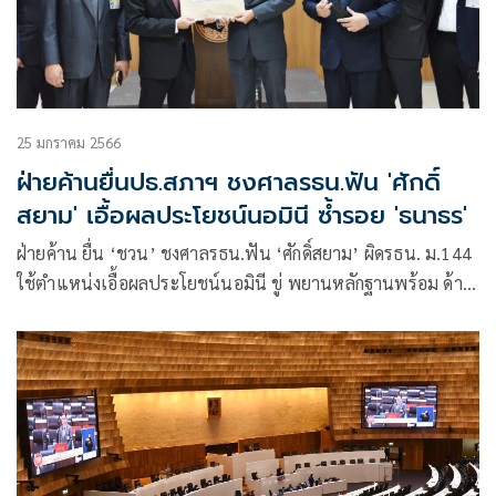
25 มกราคม 2566
ฝ่ายค้านยื่นปธ.สภาฯ ชงศาลรธน.ฟัน 'ศักดิ์
สยาม' เอื้อผลประโยชน์นอมินี ซ้ำรอย 'ธนาธร'
ฝ่ายค้าน ยื่น ‘ชวน’ ชงศาลรธน.ฟัน ‘ศักดิ์สยาม’ ผิดรธน. ม.144
ใช้ตำแหน่งเอื้อผลประโยชน์นอมินี ขู่ พยานหลักฐานพร้อม ด้าน
‘ปกรณ์วุฒิ’ เปรียบคดีหุ้นสื่อ ‘ธนาธร’ลั่น ศาลรธน.มีอำนาจ
แน่นอน