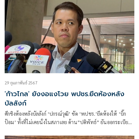
29 กุมภาพันธ์ 2567
'ก้าวไกล' ยังงอแงโวย พปชร.ยึดห้องหลัง
บัลลังก์
ศึกชิงห้องหลังบัลลังก์ ‘ปกรณ์วุฒิ’ ซัด ‘พปชร.’ยึดห้องให้ ‘บิ๊ก
ป้อม’ ทั้งที่ไม่เคยนั่งในสภาเลย ด้าน”ปดิพัทธ์” ยันออกระเบียบ
ใช้ห้องแล้ว