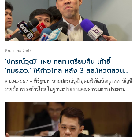
9 มกราคม 2567
‘ปกรณ์วุฒิ’ เผย ทสท.เตรียมคืน เก้าอี้
‘กมธ.อว.’ ให้ก้าวไกล หลัง 3 สส.โหวตสวน
มติฝ่ายค้าน
9 ม.ค.2567 – ที่รัฐสภา นายปกรณ์วุฒิ อุดมพิพัฒน์สกุล สส. บัญชี
รายชื่อ พรรคก้าวไกล ในฐานะประธานคณะกรรมการประสาน
งานพรรคร่วมฝ่ายค้าน(วิปฝ่ายค้าน) ให้สัมภาษณ์ถึงกรณีที่ 4
สส.ฝ่ายค้าน