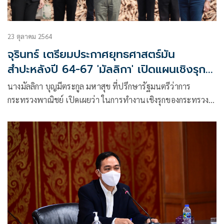
23 ตุลาคม 2564
จุรินทร์ เตรียมประกาศยุทธศาสตร์มัน
สำปะหลังปี 64-67 'มัลลิกา' เปิดแผนเชิงรุก-
บุกตลาดต่างประเทศ
นางมัลลิกา บุญมีตระกูล มหาสุข ที่ปรึกษารัฐมนตรีว่าการ
กระทรวงพาณิชย์ เปิดเผยว่า ในการทำงานเชิงรุกของกระทรวง
พาณิชย์