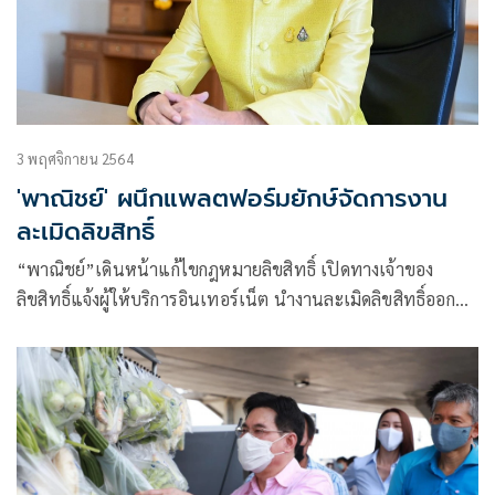
3 พฤศจิกายน 2564
'พาณิชย์' ผนึกแพลตฟอร์มยักษ์จัดการงาน
ละเมิดลิขสิทธิ์
“พาณิชย์”เดินหน้าแก้ไขกฎหมายลิขสิทธิ์ เปิดทางเจ้าของ
ลิขสิทธิ์แจ้งผู้ให้บริการอินเทอร์เน็ต นำงานละเมิดลิขสิทธิ์ออก
จากระบบได้ทันที ไม่ต้องพึ่งกระบวนการทางศาล เพื่อแก้ปัญหา
ละเมิดออนไลน์ พร้อมเพิ่มบทลงโทษ