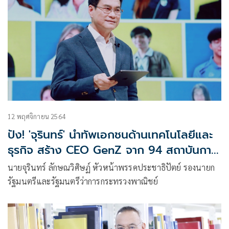
12 พฤศจิกายน 2564
ปัง! 'จุรินทร์' นำทัพเอกชนด้านเทคโนโลยีและ
ธุรกิจ สร้าง CEO GenZ จาก 94 สถาบันการ
ศึกษา 'วัยรุ่นชอบ-คนรุ่นใหม่ไปต่อด้วยการค้า'
นายจุรินทร์ ลักษณวิศิษฏ์ หัวหน้าพรรคประชาธิปัตย์ รองนายก
รัฐมนตรีและรัฐมนตรีว่าการกระทรวงพาณิชย์