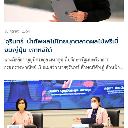
30 ตุลาคม 2564
'จุรินทร์' นำทัพผลไม้ไทยบุกตลาดผลไม้พรีเมี่
ยมญี่ปุ่น-เกาหลีใต้
นางมัลลิกา บุญมีตระกูล มหาสุข ที่ปรึกษารัฐมนตรีว่าการ
กระทรวงพาณิชย์ เปิดเผยว่า นายจุรินทร์ ลักษณวิศิษฏ์ หัวหน้า
พรรคประชาธิปัตย์