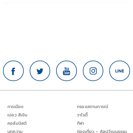
การเมือง
กรองสถานการณ์
เปลว สีเงิน
วาไรตี้
คอลัมนิสต์
กีฬา
บทความ
ท่องเที่ยว – ศิลปวัฒนธรรม