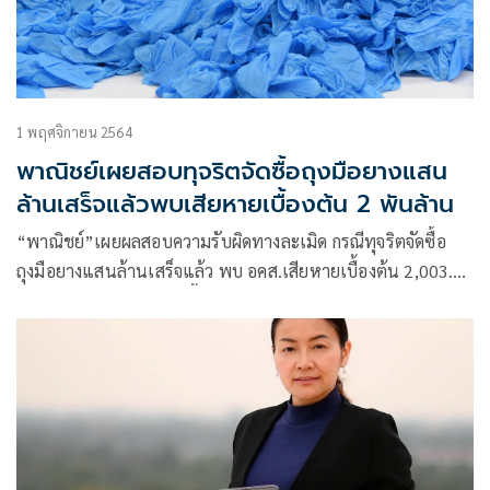
1 พฤศจิกายน 2564
พาณิชย์เผยสอบทุจริตจัดซื้อถุงมือยางแสน
ล้านเสร็จแล้วพบเสียหายเบื้องต้น 2 พันล้าน
“พาณิชย์”เผยผลสอบความรับผิดทางละเมิด กรณีทุจริตจัดซื้อ
ถุงมือยางแสนล้านเสร็จแล้ว พบ อคส.เสียหายเบื้องต้น 2,003.77
ล้านบาท ยังไม่รวมดอกเบี้ย ค่าเสียโอกาสทางธุรกิจ จ่อฟันแก๊ง
ทุจริต 7 รายให้ชดใช้ความเสียหาย แย้ม “พ.ต.อ.รุ่งโรจน์” และ
พวกรวม 3 ราย ส่อโดนชดใช้กว่า 400 ล้าน ผู้บริหารสูงสุดใน
อคส.อีก 1 ราย ชดใช้คนเดียวกว่า 400 ล้าน เตรียมชง ผอ.อคส.
ก่อนส่งคลังดำเนินการ