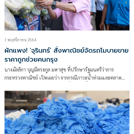
1 พฤศจิกายน 2564
ผักแพง! 'จุรินทร์' สั่งพาณิชย์จัดรถโมบายขาย
ราคาถูกช่วยคนกรุง
นางมัลลิกา บุญมีตระกูล มหาสุข ที่ปรึกษารัฐมนตรีว่าการ
กระทรวงพาณิชย์ เปิดเผยว่า จากกรณีภาวะน้ำท่วมและตลาด
รายทางอาจมีปัญหาด้านราคาผักนั้น เรื่องนี้นายจุรินทร์ ลักษณวิ
ศิษฏ์ รองนายกรัฐมนตรีและรัฐมนตรีว่าการกระทรวงพาณิชย์