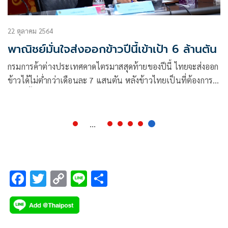
22 ตุลาคม 2564
พาณิชย์มั่นใจส่งออกข้าวปีนี้เข้าเป้า 6 ล้านตัน
กรมการค้าต่างประเทศคาดไตรมาสสุดท้ายของปีนี้ ไทยจะส่งออก
ข้าวได้ไม่ต่ำกว่าเดือนละ 7 แสนตัน หลังข้าวไทยเป็นที่ต้องการ
มั่นใจทั้งปียอดส่งออกทำได้ตามเป้า 6 ล้านตัน
...
F
T
C
Li
S
ac
wi
o
n
h
e
tt
p
e
ar
b
er
y
e