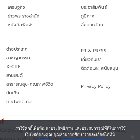
เศรษฐกิจ
ประชาสัมพันธ์
ข่าวพระราชสำนัก
ภูมิภาค
หนังสือพิมพ์
สิ่งแวดล้อม
ต่างประเทศ
PR & PRESS
อาชญากรรม
เกี่ยวกับเรา
X-CITE
ติดต่อและ สนับสนุน
ยานยนต์
สาธารณสุข-คุณภาพชีวิต
Privacy Policy
บันเทิง
ไทยโพสต์ ทีวี
เราใช้คุกกี้เพื่อพัฒนาประสิทธิภาพ และประสบการณ์ที่ดีในการใช้
Copyright© thaipost.net, All rights reserved.,
เว็บไซต์ของคุณ คุณสามารถศึกษารายละเอียดได้ที่นี่
ออกแบบเว็บ จัดทำเว็บไซต์โดย iDesign