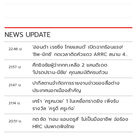
o
Li
o
n
k
k
NEWS UPDATE
'ฮอนด้า เรซซิ่ง ไทยแลนด์' เปิดฉากร้อนแรง!
22:46 น.
'ชิพ-มิกซ์' กดเวลาติดหัวแถว ARRC สนาม 4
ที่มัลดาลิกา
ศึกชิงชัยผู้ว่ากกท.เหลือ 2 แคนดิเดต
21:57 น.
'โปรดปราน-มีชัย' คุณสมบัติครบถ้วน
ปากีสถานจำกัดการรายงานข่าวของสื่อต่าง
21:47 น.
ประเทศนอกเมืองสำคัญ
เศร้า ‘ครูหมวย’ 1 ในเหยื่อกราดยิง เพิ่งรับ
21:14 น.
รางวัล ‘ครูดี ครูเก่ง’
กต.ซัด 'ทอม แอนดรูส์' ไม่เป็นมืออาชีพ จ่อร้อง
20:51 น.
HRC ปมพาดพิงไทย