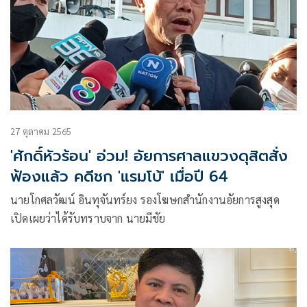
27 ตุลาคม 2565
'ศักดิ์หัวร้อน' อ่วม! อัยการศาลแขวงดุสิตสั่ง
ฟ้องแล้ว คดีชก 'แรมโบ้' เมื่อปี 64
นายโกศลวัฒน์ อินทุจันทร์ยง รองโฆษกสำนักงานอัยการสูงสุด
เปิดเผยว่าได้รับทราบจาก นายมีชัย