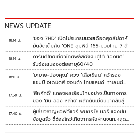
o
Li
o
n
k
k
NEWS UPDATE
'ช่อง 7HD' เปิดโปรแกรมมวยเดือดสุดสัปดาห์
18:14 น.
มันจัดเต็มกับ 'ONE ลุมพินี 165-มวยไทย 7 สี'
การันตีไทยเที่ยวไทยพลัสใช้เงินกู้ได้ ‘เอกนิติ’
18:14 น.
รับข้อเสนอชงต่ออายุ60/40
'มะมาย-ปองคุณ' ควง 'เสือเขียน' คว้ารอง
18:11 น.
แชมป์ อิเดมิตสึ ฮอนด้า ไทยแลนด์ ทาเลนต์
คัพ สนาม 3
'สีหศักดิ์' แถลงผลเยือนไทยอย่างเป็นทางการ
17:59 น.
ของ 'มิน ออง หล่าย' ผลักดันเมียนมากลับสู่
อาเซียน
ผู้เชี่ยวชาญซอฟต์แวร์ พบตร.ไซเบอร์ แจงปม
17:40 น.
ข้อมูลรั่ว ชี้ช่องโหว่เกิดจากรหัสผ่านจนท.หลุด
ไม่ใช่ถูกแฮกระบบ