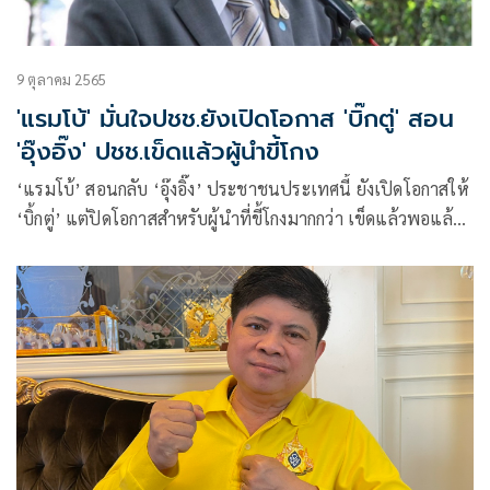
9 ตุลาคม 2565
'แรมโบ้' มั่นใจปชช.ยังเปิดโอกาส 'บิ๊กตู่' สอน
'อุ๊งอิ๊ง' ปชช.เข็ดแล้วผู้นำขี้โกง
‘แรมโบ้’ สอนกลับ ‘อุ๊งอิ๊ง’ ประชาชนประเทศนี้ ยังเปิดโอกาสให้
‘บิ้กตู่’ แต่ปิดโอกาสสำหรับผู้นำที่ขี้โกงมากกว่า เข็ดแล้วพอแล้ว
กับผู้นำที่ชอบทำเพื่อตัวเองและครอบครัว มากกว่าทำเพื่อ
ประเทศชาติประชาชน