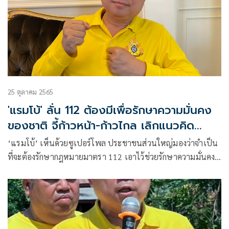
25 ตุลาคม 2565
'แรมโบ้' ลั่น 112 ต้องมีเพื่อรักษาความมั่นคง
ของชาติ จี้ก้าวหน้า-ก้าวไกล เลิกแนวคิด
ทำลายสถาบัน
‘แรมโบ้’ เห็นด้วยซูเปอร์โพล ประชาชนส่วนใหญ่มองว่าจำเป็น
ที่จะต้องรักษากฎหมายมาตรา 112 เอาไว้ช่วยรักษาความมั่นคง
ของชาติ ซัด ‘ก้าวหน้า-ก้าวไกล’ ฟังเสียงประชาชน เลิกแนวคิด
แก้ 112 ไม่มีคนเอาด้วยแน่นอน