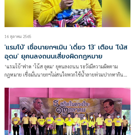
16 ตุลาคม 2565
'แรมโบ้' เชื่อนายกฯเมิน 'เดี่ยว 13' เตือน 'โน้ส
อุดม' ยุคนลงถนนเสี่ยงผิดกฎหมาย
‘แรมโบ้’ฟาด ‘โน้ส อุดม’ ยุคนลงถนน ระวังมีความผิดตาม
กฎหมาย เชื่อมั่นนายกฯไม่สนใจพวกใช้น้ำลายท่วมปากหากิน
เที่ยวด่าคนอื่น สู้ทุ่มเทเอาเวลาไปช่วยชาวบ้านที่ประสบอุทกภัย
น้ำท่วม ให้หายเดือดร้อนดีกว่า