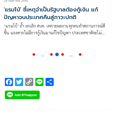
26 กันยายน 2565
'แรมโบ้' ชี้เหตุจำเป็นรัฐบาลต้องกู้เงิน แก้
ปัญหาจนประเทศคืนสู่ภาวะปกติ
‘แรมโบ้’ ย้ำ ยกเลิก ศบค. เพราะผลงานทุกคนทำสถานการณ์ดี
ขึ้น แจงหากไม่มีการกู้เงินมาแก้ไขปัญหา ประเทศชาติจะไม่
สามารถกลับเข้าสู่ภาวะปกติได้เช่นนี้
...
...
F
T
C
Li
S
ac
wi
o
n
h
e
tt
p
e
ar
b
er
y
e