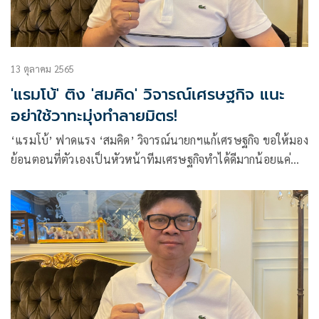
13 ตุลาคม 2565
'แรมโบ้' ติง 'สมคิด' วิจารณ์เศรษฐกิจ แนะ
อย่าใช้วาทะมุ่งทำลายมิตร!
‘แรมโบ้’ ฟาดแรง ‘สมคิด’ วิจารณ์นายกฯแก้เศรษฐกิจ ขอให้มอง
ย้อนตอนที่ตัวเองเป็นหัวหน้าทีมเศรษฐกิจทำได้ดีมากน้อยแค่
ไหน วอนอย่าพูดในสิ่งที่จะทำให้เกิดภาพลบเศรษฐกิจประเทศ
อย่าใช้วาทะหาเสียง แต่มุ่งทำลายมิตรจะกลายเป็นการเมืองน้ำ
เน่า