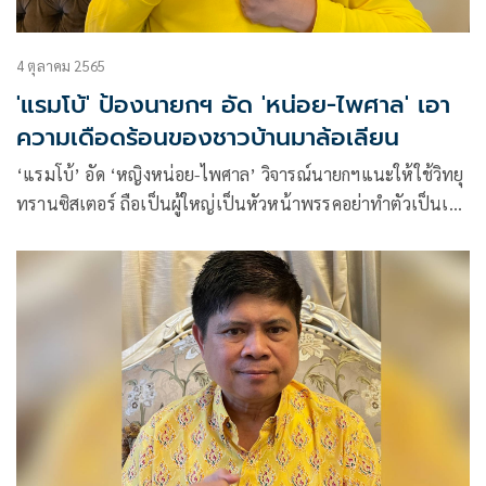
4 ตุลาคม 2565
'แรมโบ้' ป้องนายกฯ อัด 'หน่อย-ไพศาล' เอา
ความเดือดร้อนของชาวบ้านมาล้อเลียน
‘แรมโบ้’ อัด ‘หญิงหน่อย-ไพศาล’ วิจารณ์นายกฯแนะให้ใช้วิทยุ
ทรานซิสเตอร์ ถือเป็นผู้ใหญ่เป็นหัวหน้าพรรคอย่าทำตัวเป็นเด็ก
เอาเรื่องความจำเป็นชาวบ้านเดือดร้อนมาล้อเลียน ยืนยันนายกฯ
หวังดีหากไฟฟ้า โทรศัพท์ ใช้ไม่ได้