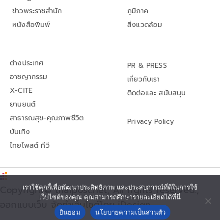
ข่าวพระราชสำนัก
ภูมิภาค
หนังสือพิมพ์
สิ่งแวดล้อม
ต่างประเทศ
PR & PRESS
อาชญากรรม
เกี่ยวกับเรา
X-CITE
ติดต่อและ สนับสนุน
ยานยนต์
สาธารณสุข-คุณภาพชีวิต
Privacy Policy
บันเทิง
ไทยโพสต์ ทีวี
Copyright© thaipost.net, All rights reserved.,
เราใช้คุกกี้เพื่อพัฒนาประสิทธิภาพ และประสบการณ์ที่ดีในการใช้
เว็บไซต์ของคุณ คุณสามารถศึกษารายละเอียดได้ที่นี่
ออกแบบเว็บ จัดทำเว็บไซต์โดย iDesign
ยินยอม
นโยบายความเป็นส่วนตัว