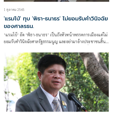
1 ตุลาคม 2565
'แรมโบ้' ทุบ 'พิธา-ธนาธร' ไม่ยอมรับคำวินิจฉัย
ของศาลรธน.
‘แรมโบ้’ อัด ‘พิธา-ธนาธร’ เป็นถึงหัวหน้าพรรคการเมืองแต่ไม่
ยอมรับคำวินิจฉัยศาลรัฐธรรมนูญ และอย่ามาอ้างประชาชนสิ้น
หวังคับแค้นใจ เพราะเป็นเพียงแค่คนส่วนน้อยเท่านั้น เหน็บ
เหมาะเป็นหัวหน้ากองโจรมากกว่าหัวหน้าพรรค