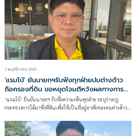
2 พฤศจิกายน 2565
'แรมโบ้' ยันนายกฯรับฟังทุกฝ่ายปมต่างด้าว
ถือครองที่ดิน ขอหยุดโจมตีหวังผลทางการ
เมือง
‘แรมโบ้’ ยืนยันนายกฯ รับฟังความเห็นทุกฝ่าย ระบุร่างกฎ
กระทรวงการได้มาซึ่งที่ดินเพื่อใช้เป็นที่อยู่อาศัยของคนต่างด้าว
เป็นเจตนาดีของนายกฯ เพื่อกระตุ้นเศรษฐกิจ ขออย่านำมาโจมตี
เพื่อผลประโยชน์ทางการเมือง อย่ามองเป็นการขายชาติ เพราะ
มีกติกาออกมาควบคุม