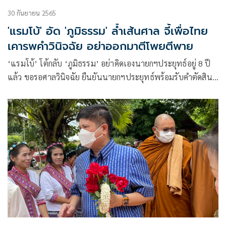
30 กันยายน 2565
'แรมโบ้' อัด 'ภูมิธรรม' ล้ำเส้นศาล จี้เพื่อไทย
เคารพคำวินิจฉัย อย่าออกมาตีโพยตีพาย
‘แรมโบ้’ โต้กลับ ‘ภูมิธรรม’ อย่าคิดเองนายกฯประยุทธ์อยู่ 8 ปี
แล้ว ขอรอศาลวินิจฉัย ยืนยันนายกฯประยุทธ์พร้อมรับคำตัดสิน
เพื่อไทย-นายภูมิธรรมก็ต้องยอมรับเช่นเดียวกัน ยืนยันหากรอด
ทำหน้าที่ต่อครบเทอม