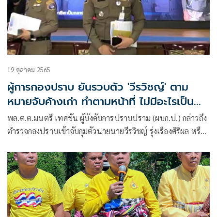
19 ตุลาคม 2565
ผู้การกองปราบ ยันรวบตัว 'วีรวิชญ์' ตาม
หมายจับค้างเก่า ทำตามหน้าที่ ไม่มีอะไรเป็น
พิเศษ
พล.ต.ต.มนตรี เทศขัน ผู้บังคับการปราบปราม (ผบก.ป.) กล่าวถึง
ตำรวจกองปราบเข้าจับกุมตัวนายนายวีรวิชญ์ รุ่งเรืองศิริผล หรือ
ลุงศักดิ์ อายุ 62 ปี ตามหมายจับค้างเก่าในคดี ทำร้ายร่างกาย