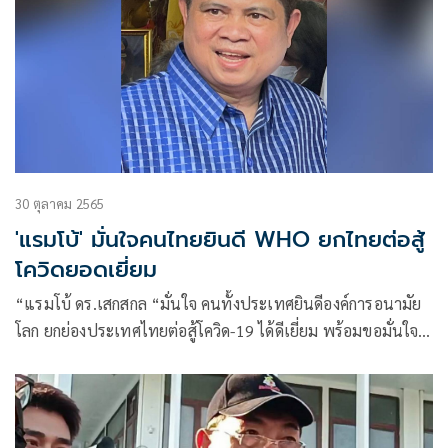
30 ตุลาคม 2565
'แรมโบ้' มั่นใจคนไทยยินดี WHO ยกไทยต่อสู้
โควิดยอดเยี่ยม
“แรมโบ้ ดร.เสกสกล “มั่นใจ คนทั้งประเทศยินดีองค์การอนามัย
โลก ยกย่องประเทศไทยต่อสู้โควิด-19 ได้ดีเยี่ยม พร้อมขอมั่นใจ
นายกฯทำสุดความสามารถแก้ไขปัญหา ไม่ใช่แค่โควิด แต่ทุก
เรื่อง ให้กลุ่มเห็นต่าง-ฝ่ายค้านหัดยอมรับผลงานคนอื่น ไม่ใช่
โจมตีอย่างเดียว