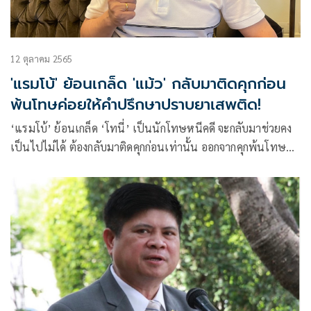
12 ตุลาคม 2565
'แรมโบ้' ย้อนเกล็ด 'แม้ว' กลับมาติดคุกก่อน
พ้นโทษค่อยให้คำปรึกษาปราบยาเสพติด!
‘แรมโบ้’ ย้อนเกล็ด ‘โทนี่’ เป็นนักโทษหนีคดี จะกลับมาช่วยคง
เป็นไปไม่ได้ ต้องกลับมาติดคุกก่อนเท่านั้น ออกจากคุกพ้นโทษ
ก่อนค่อยว่ากันอีกที