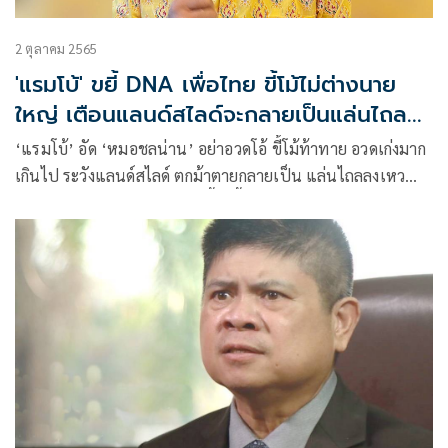
2 ตุลาคม 2565
'แรมโบ้'​ ขยี้ DNA เพื่อไทย ขี้โม้ไม่ต่างนาย
ใหญ่ เตือนแลนด์สไลด์จะกลายเป็นแล่นไถล
ลงเหว
‘แรมโบ้’​ อัด ‘หมอชลน่าน’​ อย่าอวดโอ้ ขี้โม้ท้าทาย อวดเก่งมาก
เกินไป ระวังแลนด์สไลด์ ตกม้าตายกลายเป็น แล่นไถลลงเหว
เพราะคนพรรคเพื่อไทย ชอบขี้โม้ขี้คุยเหมือนนายใหญ่