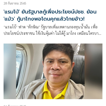
28 กันยายน 2565
'แรมโบ้' ยันรัฐบาลกู้เพื่อประโยชน์ปชช. ย้อน
'แม้ว' กู้มาโกงพอโดนคุกแล้วโกยอ้าว!
‘แรมโบ้’ ฟาด ‘ทักษิณ’ รัฐบาลเพิ่มเพดานกองทุนน้ำมัน เพื่อ
ประโยชน์ประชาชน ใช้เงินคุ้มค่า ไม่ได้กู้ มาโกง เหมือนใครบาง
คน ที่โกงจนรวยแล้วเผ่นหนีตูดแลบ ออกนอกประเทศกลับ
ประเทศไม่ได้ตราบเท่าทุกวันนี้