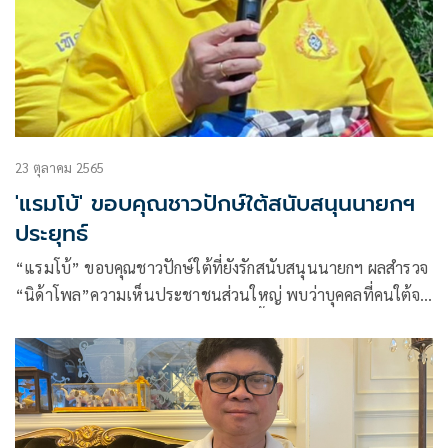
23 ตุลาคม 2565
'แรมโบ้' ขอบคุณชาวปักษ์ใต้สนับสนุนนายกฯ
ประยุทธ์
“แรมโบ้” ขอบคุณชาวปักษ์ใต้ที่ยังรักสนับสนุนนายกฯ ผลสำรวจ
“นิด้าโพล”ความเห็นประชาชนส่วนใหญ่ พบว่าบุคคลที่คนใต้จะ
สนับสนุนให้เป็นนายกรัฐมนตรีในวันนี้ อันดับ 1 คือเป็น พลเอก
ประยุทธ์ แสดงให้เห็นว่าที่ผ่านมานายกฯ ทำหน้าที่ได้ดี เชื่อว่า
ไม่ใช่เฉพาะภาคใต้ คนภาคอื่นก็ไว้วางใจเช่นกัน