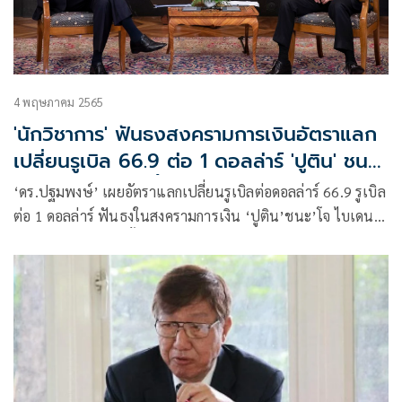
4 พฤษภาคม 2565
'นักวิชาการ' ฟันธงสงครามการเงินอัตราแลก
เปลี่ยนรูเบิล 66.9 ต่อ 1 ดอลล่าร์ 'ปูติน' ชนะ
'โจ ไบเดน' คนละชั้น
‘ดร.ปฐมพงษ์’ เผยอัตราแลกเปลี่ยนรูเบิลต่อดอลล่าร์ 66.9 รูเบิล
ต่อ 1 ดอลล่าร์ ฟันธงในสงครามการเงิน ‘ปูติน’ชนะ’โจ ไบเดน’
ชนิดมันสมองคนละชั้น