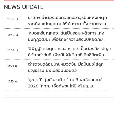
k
k
NEWS UPDATE
นายกฯ ย้ำต้องเน้นควบคุมอาวุธปืนหลังเหตุก
15:55 น.
ราดยิง แก้กฎหมายให้เข้มงวด ตั้งด่านตรวจ
เพิ่ม
'หมอเหรียญทอง' ลั่นเป็นจอมเผด็จการแห่ง
15:42 น.
มงกุฎวัฒนะ เพื่อรักษาความสงบปลอดภัย
ภายในรพ.
'นิพิฏฐ์' กระตุกตำรวจ หากจำเป็นต้องวิสามัญฯ
15:32 น.
ก็ต้องทำทันที เพื่อมิให้ผู้บริสุทธิ์เสียชีวิตเพิ่ม
ตำรวจปิดล้อมบ้านหมวดชัย มือปืนยิงใส่ลูก
15:21 น.
บุญธรรม ยังไม่ยอมมอบตัว
'กุลวุฒิ' มุ่งมั่นขอติด 1 ใน 3 เอเชียนเกมส์
15:13 น.
2026 'กกท.' เชื่อทัพขนไก่มีเหรียญแน่