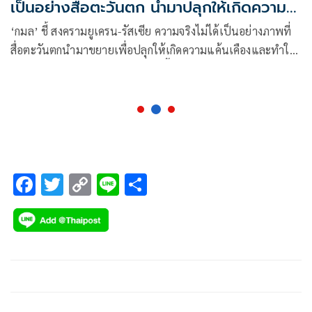
เป็นอย่างสื่อตะวันตก นำมาปลุกให้เกิดความ
แค้นเคือง
‘กมล’ ชี้ สงครามยูเครน-รัสเซีย ความจริงไม่ได้เป็นอย่างภาพที่
สื่อตะวันตกนำมาขยายเพื่อปลุกให้เกิดความแค้นเคืองและทำให้
การเจรจาสันติภาพยุติสงครามเกิดขึ้นยาก
F
T
C
Li
S
ac
wi
o
n
h
e
tt
p
e
ar
b
er
y
e
o
Li
o
n