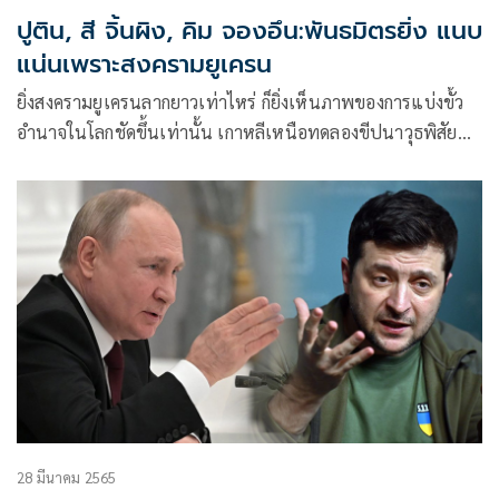
ปูติน, สี จิ้นผิง, คิม จองอึน:พันธมิตรยิ่ง แนบ
แน่นเพราะสงครามยูเครน
ยิ่งสงครามยูเครนลากยาวเท่าไหร่ ก็ยิ่งเห็นภาพของการแบ่งขั้ว
อำนาจในโลกชัดขึ้นเท่านั้น เกาหลีเหนือทดลองขีปนาวุธพิสัย
ไกลข้ามทวีป (ICBM) ล่าสุดเท่ากับตอกย้ำถึงท่าทีของ คิม จองอึน
ที่ประกาศความพร้อมจะเผชิญหน้ากับสหรัฐฯ อีกรอบ
28 มีนาคม 2565