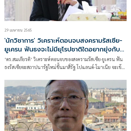
29 เมษายน 2565
'นักวิชาการ' วิเคราะห์ตอนจบสงครามรัสเซีย-
ยูเครน ฟันธงจะไม่มียุโรปชาติใดอยากยุ่งกับ
ยูเครน
‘ดร.สมเกียรติ’ วิเคราะห์ตอนจบของสงครามรัสเซีย-ยูเครน ฟัน
ธงรัสเซียจะสถาปนารัฐใหม่ขึ้นมาสี่รัฐ โปแลนด์-โมาเนีย จะเข้า
มาแบ่งยูเครน ไม่มียุโรปชาติใดอยากยุ่งกับยูเครนเพราะแพง
เสี่ยง กลัวรัสเซียตบ ตัดแก๊สเดี๋ยวก็ไล่อเมริกันไป