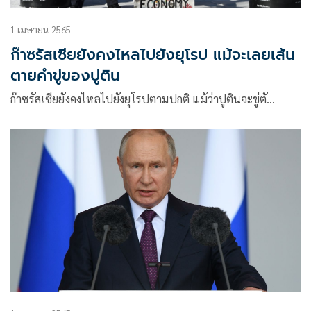
1 เมษายน 2565
ก๊าซรัสเซียยังคงไหลไปยังยุโรป แม้จะเลยเส้น
ตายคำขู่ของปูติน
ก๊าซรัสเซียยังคงไหลไปยังยุโรปตามปกติ แม้ว่าปูตินจะขู่ตั…