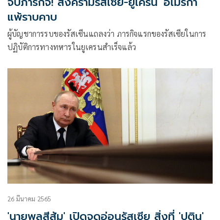
จบภารกิจ! สงครามรัสเซีย-ยูเครน 'อเมริกา'
แพ้ราบคาบ
ผู้บัญชาการรบของรัสเซีนแถลงว่า ภารกิจแรกของรัสเซียในการ
ปฏิบัติการทางทหารในยูเครนสำเร็จแล้ว
26 มีนาคม 2565
'นายพลสีส้ม' เปิดจุดอ่อนรัสเซีย สิ่งที่ 'ปูติน'