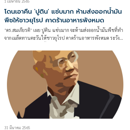
1 เมษายน 2565
โดนเอาคืน 'ปูติน' แซ่บมาก ห้ามส่งออกน้ำมัน
พืชให้ชาวยุโรป คาดร้านอาหารพังหมด
‘ดร.สมเกียรติ’ เผย ปูติน แซ่บมาก จะห้ามส่งออกน้ำมันพืชที่ทำ
จากเมล็ดทานตะวันให้ชาวยุโรป คาดร้านอาหารพังหมด ระวัง
ชาวยุโรปจะลุกฮือกันทั้งประเทศ เหน็บ แซงชั่นรัสเซียก็โดนเอา
คืนซีจ๊ะ
31 มีนาคม 2565