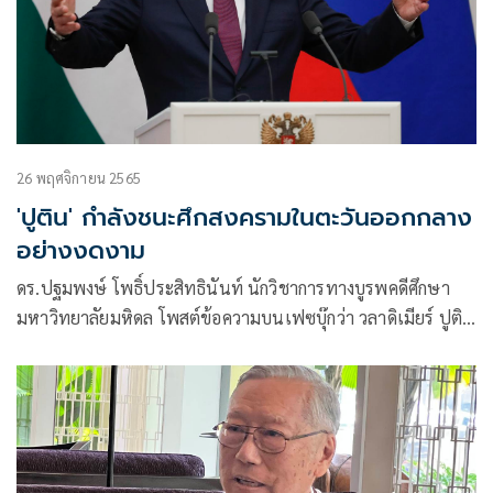
26 พฤศจิกายน 2565
'ปูติน' กำลังชนะศึกสงครามในตะวันออกกลาง
อย่างงดงาม
ดร.ปฐมพงษ์ โพธิ์ประสิทธินันท์ นักวิชาการทางบูรพคดีศึกษา
มหาวิทยาลัยมหิดล โพสต์ข้อความบนเฟซบุ๊กว่า วลาดิเมียร์ ปูติ
นกำลังชนะศึกสงครามในตะวันออกกลางอย่างงดงาม