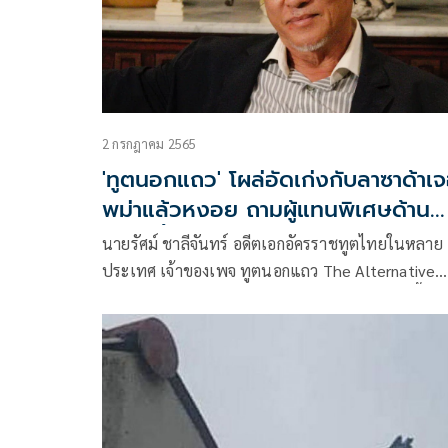
2 กรกฎาคม 2565
'ทูตนอกแถว' โผล่อัดเก่งกับลาซาด้าเ
พม่าแล้วหงอย ถามผู้แทนพิเศษด้าน
พม่าฯตั้งมาทำอะไรบ้าง
นายรัศม์ ชาลีจันทร์ อดีตเอกอัครราชทูตไทยในหลาย
ประเทศ เจ้าของเพจ ทูตนอกแถว The Alternative
Ambassador โพสต์เฟซบุ๊ก โดยมีรายละเอียดดังนี้