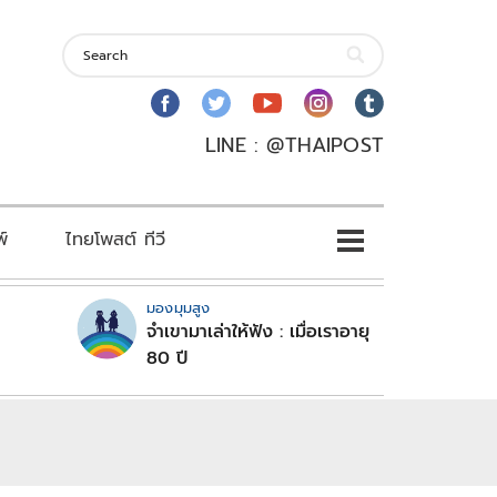
LINE : @THAIPOST
พ์
ไทยโพสต์ ทีวี
มองมุมสูง
จำเขามาเล่าให้ฟัง : เมื่อเราอายุ
80 ปี