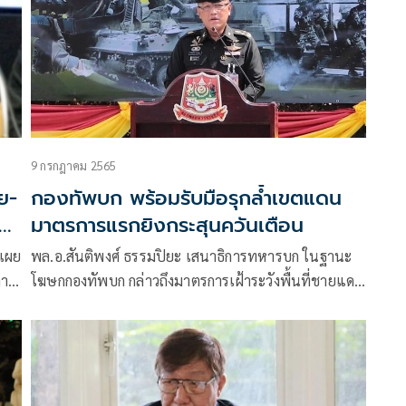
9 กรกฎาคม 2565
ย-
กองทัพบก พร้อมรับมือรุกล้ำเขตแดน
ค่า
มาตรการแรกยิงกระสุนควันเตือน
ดเผย
พล.อ.สันติพงศ์ ธรรมปิยะ เสนาธิการทหารบก ในฐานะ
การ
โฆษกกองทัพบก กล่าวถึงมาตรการเฝ้าระวังพื้นที่ชายแดน
ใน
ด้านตะวันตกทางบก
5