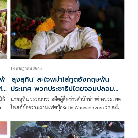
ให้ได้แล้วละก็
14 กรกฎาคม 2565
พ้
'ลุงสุทิน' สะใจพม่าไล่ทูตอังกฤษพ้น
ส่ง
ประเทศ พวกประชาธิปไตยจอมปลอม
ต้องเจอแบบนี้
ิธิ
นายสุทิน วรรณบวร อดีตผู้สื่อข่าวสำนักข่าวต่างประเทศ
ือนา
โพสต์ข้อความผ่านเฟซบุ๊กSutin Wannabovorn ว่า สะใจ
การ
ที่พม่าไล่ทูตอังกฤษออกจากประเทศ เพราะไม่ยอมมอบ
สารตราตรั้งกับรัฐบาลทหาร