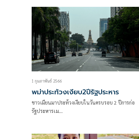
ตนเองชื่อ นายพัณณ์พิสิฐ สุขดลภัทร์ หรือทีม อายุ 24 
หายตัว
1 กุมภาพันธ์ 2566
พม่าประท้วงเงียบ2ปีรัฐประหาร
ชาวเมียนมาประท้วงเงียบในวันครบรอบ 2 ปีการก่อ
รัฐประหารเม…