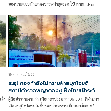
ของนายแบบนักแสดงชาวพม่าสุดฮอต ไป่ ทาคน (Paing
Takhon) ที่ขอกลับมาพักผ่อนพักใจชาร์จพลัง ณ
ประเทศไทย รวมถึงเคลียร์งานต่าง ๆ ที่เคยค้างไว้ให้เสร็จ
สิ้น พร้อมพบปะแฟนคลับที่ให้การต้อนรับกลับมาเมือง
ไทยอย่างอบอุ่น ล่าสุดพิธีกร แมทธิว ดีน ขอต้อนรับใน
ฐานะเจ้าบ้าน “ค่ายมวยคงสิทธา” พาไปฝึกวิชาป้องกัน
ตัวสุดมัน
25 กุมภาพันธ์ 2566
ระอุ! กองกำลังไม่ทราบฝ่ายบุกโจมตี
สถานีตำรวจพญาตองซู ฝั่งไทยเฝ้าระวัง
เข้ม
แจ้ง
ผู้สื่อข่าวรายงานว่า เมื่อเวลาประมาณ 06.30 น.ที่ผ่านมา
อง
เกิดเหตุยิงปะทะกันขึ้นระหว่างทหารเมียนมากับกองกำลัง