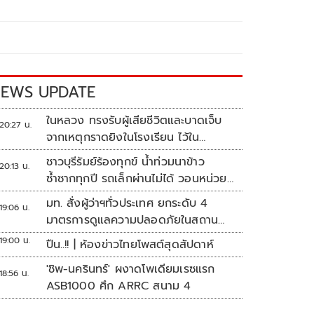
EWS UPDATE
ในหลวง ทรงรับผู้เสียชีวิตและบาดเจ็บ
20:27 น.
จากเหตุกราดยิงในโรงเรียน ไว้ใน
พระบรมราชานุเคราะห์
ชาวบุรีรัมย์ร้องทุกข์ น้ำท่วมนาข้าว
20:13 น.
ซ้ำซากทุกปี รถเล็กผ่านไม่ได้ วอนหน่วย
งานเร่งแก้ไข
มท. สั่งผู้ว่าฯทั่วประเทศ ยกระดับ 4
19:06 น.
มาตรการดูแลความปลอดภัยในสถาน
ศึกษา
19:00 น.
ปืน..!! | ห้องข่าวไทยโพสต์สุดสัปดาห์
'ชิพ-นครินทร์' ผงาดโพเดียมเรซแรก
18:56 น.
ASB1000 ศึก ARRC สนาม 4