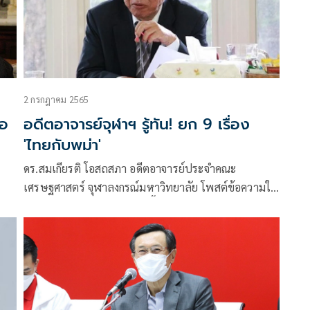
2 กรกฎาคม 2565
จอ
อดีตอาจารย์จุฬาฯ รู้ทัน! ยก 9 เรื่อง
'ไทยกับพม่า'
ดร.สมเกียรติ โอสถสภา อดีตอาจารย์ประจำคณะ
เศรษฐศาสตร์ จุฬาลงกรณ์มหาวิทยาลัย โพสต์ข้อความใน
เฟซบุ๊ก โดยมีรายละเอียดดังนี้