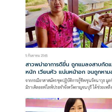
5 กันยายน 2565
สาวพม่าอาการดีขึ้น ถูกแมลงสาบกัดแ
หนัก เวียนหัว แน่นหน้าอก จนถูกหาม
รพ.
จากกรณีอาสาสมัครชุดปฏิบัติการกู้ชีพขุนรัตนาวุธ มูลน
มิราเคิลออฟไลฟ์ประจำจังหวัดกาญจนบุรี ได้ช่วยเหล
งมิม่อ ชาวเมียนมา อายุ 40 ปี หญิงชาวเมียนมามีอา
เจ็บแสบที่หัวไหล่ซ้าย หัวเข่าขวามีรอยบวมแดง