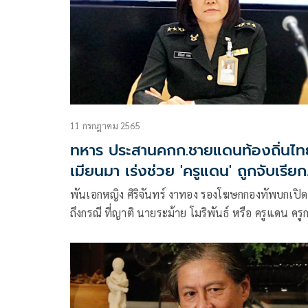
11 กรกฎาคม 2565
ทหาร ประสานคกก.ชายแดนท้องถิ่นไท
เมียนมา เร่งช่วย 'ครูแดน' ถูกจับเรียก
ไถ่
พันเอกหญิง ศิริจันทร์ งาทอง รองโฆษกกองทัพบกเปิ
ถึงกรณี ที่ญาติ นายระม้าย โมริพันธ์ หรือ ครูแดน ครู
แสดง ร้องขอความช่วยเหลือว่าถูกกักตัวเรียกค่าไถ่ อยู่
พื้นที่ชนกลุ่มน้อยประเทศเพื่อนบ้าน ตั้งแต่ต้นปี 256
นั้น ทางกกล.ผาเมือง