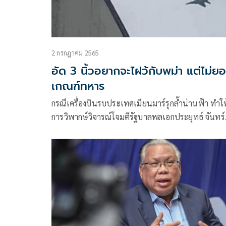
2 กรกฎาคม 2565
อัด 3 นิ้วอยากจะไฝว้กับพม่า แต่ไม่ย
เกณฑ์ทหาร
กรณีเครื่องบินรบประเทศเมียนมาร์รุกล้ำน่านฟ้า ทำให
การวิพากษ์วิจารณ์โจมตีรัฐบาลพลเอกประยุทธ์ จันทร์
โอชา อย่างรุนแรง