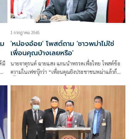
1 กรกฎาคม 2565
อม
'หม่องอ๋อย' โพสต์ถาม 'ชาวพม่าไม่ใช่
เพื่อนคุณบ้างเลยหรือ'
้มี
นายจาตุรนต์ ฉายแสง แกนนำพรรคเพื่อไทย โพสต์ข้อ
ความในเฟซบุ๊กว่า “เพื่อนคุณยิงประชาชนพม่าแล้วก็
เลี้ยวล้ำเข้ามาในแดนเรา แล้วก็แล้วกันไป