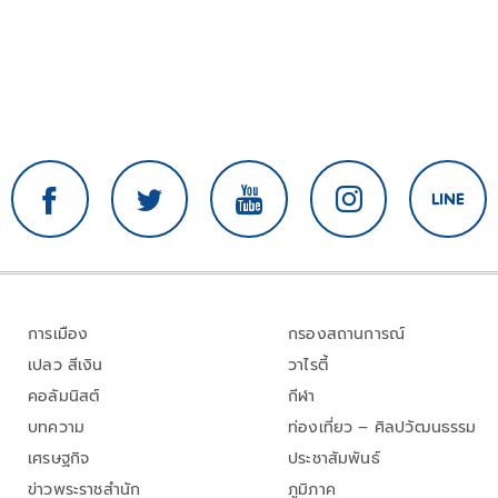
การเมือง
กรองสถานการณ์
เปลว สีเงิน
วาไรตี้
คอลัมนิสต์
กีฬา
บทความ
ท่องเที่ยว – ศิลปวัฒนธรรม
เศรษฐกิจ
ประชาสัมพันธ์
ข่าวพระราชสำนัก
ภูมิภาค