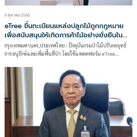
6 ตุลาคม 2566
eTree ขึ้นทะเบียนแหล่งปลูกไม้ถูกกฎหมาย
เพื่อสนับสนุนให้เกิดการค้าไม้อย่างยั่งยืนใน
ประเทศไทย
กรุงเทพมหานคร,ประเทศไทย : ปัจจุบันกรมป่าไม้ปรับกลยุทธ์
การอนุรักษ์และเพิ่มพื้นที่ป่า โดยใช้แพลตฟอร์ม eTree
สนับสนุนปลูกป่าเศรษฐกิจและการค้าไม้ที่ถูกกฎหมาย