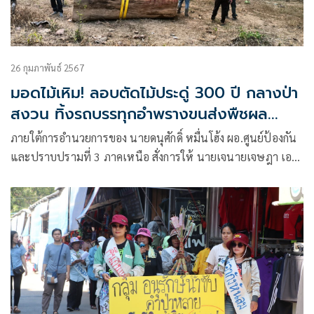
26 กุมภาพันธ์ 2567
มอดไม้เหิม! ลอบตัดไม้ประดู่ 300 ปี กลางป่า
สงวน ทิ้งรถบรรทุกอำพรางขนส่งพืชผล
เกษตร
ภายใต้การอำนวยการของ นายดนุศักดิ์ หมื่นโฮ้ง ผอ.ศูนย์ป้องกัน
และปราบปรามที่ 3 ภาคเหนือ สั่งการให้ นายเจนายเจษฎา เอ
นกคณา หัวหน้าสายตรวจศูนย์ป้องกันปราบปรามที่ 3 (ภาค
เหนือ) กรมป่าไม้ นำกำลังเจ้าหน้าที่ในส่วนที่