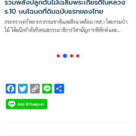
รวมพลังปลูกต้นไม้เฉลิมพระเกียรติในหลวง
ร.10 บนโฉนดที่ดินฉบับแรกของไทย
กระทรวงทรัพยากรธรรมชาติและสิ่งแวดล้อม (ทส.) โดยกรมป่า
ไม้ ได้ผนึกกำลังกับคณะกรรมาธิการวิสามัญการพิทักษ์และ
เทิดทูนสถาบันพระมหากษัตริย์ วุฒิสภา ข้าราชการ ประชาชน
จังหวัดพระนครศรีอยุธยา จัดกิจกรรมปลูกต้นไม้เฉลิมพระเกีย
รติฯ
F
T
C
Li
S
ac
wi
o
n
h
e
tt
p
e
ar
b
er
y
e
o
Li