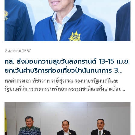
9 เมษายน 2567
ทส. ส่งมอบความสุขวันสงกรานต์ 13-15 เม.ย.
ยกเว้นค่าบริการท่องเที่ยวป่านันทนาการ 3
แห่ง
พลตำรวจเอก พัชรวาท วงษ์สุวรรณ รองนายกรัฐมนตรีและ
รัฐมนตรีว่าการกระทรวงทรัพยากรธรรมชาติและสิ่งแวดล้อม
(รมว.ทส.) ได้ให้ความสำคัญกับนโยบายขับเคลื่อนด้านการจัดการ
แหล่งท่องเที่ยวเชิงนิเวศในรูปแบบป่านันทนาการ