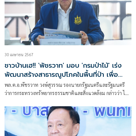
30 เมษายน 2567
ชาวบ้านเฮ!! 'พัชรวาท' มอบ 'กรมป่าไม้' เร่ง
พัฒนาสร้างสาธารณูปโภคในพื้นที่ป่า เพื่อ
อำนวยความสะดวกให้ประชาชน ยกระดับ
พล.ต.อ.พัชรวาท วงษ์สุวรรณ รองนายกรัฐมนตรีและรัฐมนตรี
คุณภาพชีวิตให้ดีขึ้น
ว่าการกระทรวงทรัพยากรธรรมชาติและสิ่งแวดล้อม กล่าวว่า ได้
มอบนโยบายให้กรมป่าไม้ไปช่วยเหลือพี่น้องประชาชนที่อยู่ใน
เขตพื้นที่ป่าไม้ โดยเฉพาะพื้นที่ลุ่มน้ำ ชั้น 1 และ ชั้น 2 ซึ่งมี
ปัญหาในเรื่องการพัฒนาสร้างสาธารณูปโภคขั้นพื้นฐานในเขต
พื้นที่ป่าไม้