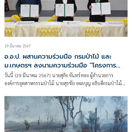
29 มีนาคม 2567
อ.อ.ป. ผสานความร่วมมือ กรมป่าไม้ และ
ม.เกษตรฯ ลงนามความร่วมมือ “โครงการ
ขยายผลงานวิจัยไม้เศรษฐกิจพันธุ์ดีสู่
วันนี้ (29 มีนาคม 2567) นายสุกิจ จันทร์ทอง ผู้อำนวยการ
ประชาชน”
องค์การอุตสาหกรรมป่าไม้ นายสุรชัย อจลบุญ อธิบดีกรมป่าไม้
และ นายดำรง ศรีพระราม รองอธิการบดีฝ่ายบริหาร
มหาวิทยาลัยเกษตรศาสตร์ ร่วมลงนามบันทึกข้อตกลงความร่วม
มือ