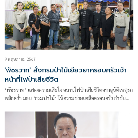
9 พฤษภาคม 2567
'พัชรวาท' สั่งกรมป่าไม้เยียวยาครอบครัวเจ้า
หน้าที่ไฟป่าเสียชีวิต
‘พัชรวาท’ แสดงความเสียใจ จนท.ไฟป่าเสียชีวิตจากอุบัติเหตุรถ
พลิกคว่ำ มอบ ‘กรมป่าไม้’ ให้ความช่วยเหลือครอบครัว กำชับ
ติดตามอาการผู้บาดเจ็บที่เหลืออย่างใกล้ชิดและดูแลทุกคนที่
ปฏิบัติงาน