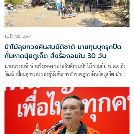
12 มีนาคม 2567
ป่าไม้ลุยทวงคืนสมบัติชาติ นายทุนบุกรุกปิด
กั้นหาดนุ้ยภูเก็ต สั่งรื้อถอนใน 30 วัน
นายบรรณรักษ์ เสริมทอง รองอธิบดีกรมป่าไม้ ร่วมกับ พ.ต.อ.ธีร
วัฒน์ เลี่ยมสุวรรณ รองผู้บังคับการตำรวจภูธรจังหวัดภูเก็ต นำกำ
ลังตำรวจสภ.กะรน ,ตำรวจภูธรจังหวัดภูเก็ต ,ตำรวจภูธรภาค 8
ฝ่ายปกครองจังหวัดภูเก็ต และกำลังเจ้าหน้าที่ป่าไม้ประจำหน่วย
ป้องกัน