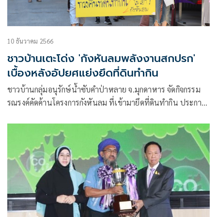
10 ธันวาคม 2566
ชาวบ้านเตะโด่ง 'กังหันลมพลังงานสกปรก'
เบื้องหลังอัปยศแย่งยึดที่ดินทำกิน
ชาวบ้านกลุ่มอนุรักษ์น้ำซับคำป่าหลาย จ.มุกดาหาร จัดกิจกรรม
รณรงค์คัดค้านโครงการกังหันลม ที่เข้ามายึดที่ดินทำกิน ประกาศ
ต่อสู้จนกว่ารัฐจะยุติโครงการ พร้อมเตรียมจัดงาน “บุญสืบชะตา
น้ำซับคำป่าหลายครั้งที่ 4 ในวันที่ 15 ธ.ค.นี้ เปิดบทเรียนพลัง
ต่อสู้ นโยบายทวงคืนผืนป่า – เหมืองแร่หินทราย