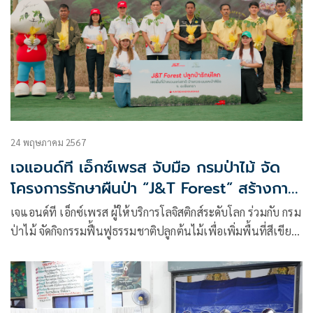
24 พฤษภาคม 2567
เจแอนด์ที เอ็กซ์เพรส จับมือ กรมป่าไม้ จัด
โครงการรักษาผืนป่า “J&T Forest” สร้างการ
ตระหนักถึงความสำคัญของการดูแลสิ่ง
เจแอนด์ที เอ็กซ์เพรส ผู้ให้บริการโลจิสติกส์ระดับโลก ร่วมกับ กรม
แวดล้อม
ป่าไม้ จัดกิจกรรมฟื้นฟูธรรมชาติปลูกต้นไม้เพื่อเพิ่มพื้นที่สีเขียว
และแนวป้องกันการลุกลามของไฟป่า