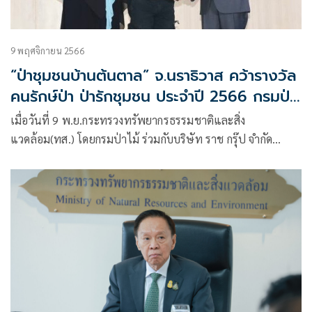
9 พฤศจิกายน 2566
“ป่าชุมชนบ้านต้นตาล” จ.นราธิวาส คว้ารางวัล
คนรักษ์ป่า ป่ารักชุมชน ประจำปี 2566 กรมป่า
ไม้ - ราช กรุ๊ป สนับสนุนป่าชุมชนขับเคลื่อนเป้า
เมื่อวันที่ 9 พ.ย.กระทรวงทรัพยากรธรรมชาติและสิ่ง
หมายความเป็นกลางทางคาร์บอนของประเทศ
แวดล้อม(ทส.) โดยกรมป่าไม้ ร่วมกับบริษัท ราช กรุ๊ป จำกัด
(มหาชน) จัดพิธีมอบรางวัลโครงการคนรักษ์ป่า ป่ารักชุมชน
ประจำปี 2566 รางวัลถ้วยพระราชทานสมเด็จพระกนิษฐาธิราช
เจ้า