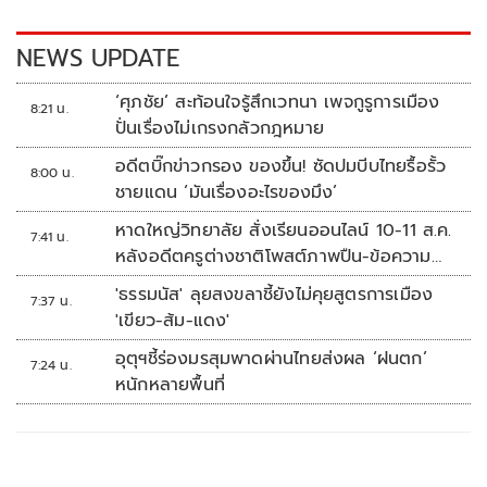
o
n
k
k
NEWS UPDATE
‘ศุภชัย’ สะท้อนใจรู้สึกเวทนา เพจกูรูการเมือง
8:21 น.
ปั่นเรื่องไม่เกรงกลัวกฎหมาย
อดีตบิ๊กข่าวกรอง ของขึ้น! ซัดปมบีบไทยรื้อรั้ว
8:00 น.
ชายแดน ‘มันเรื่องอะไรของมึง’
หาดใหญ่วิทยาลัย สั่งเรียนออนไลน์ 10-11 ส.ค.
7:41 น.
หลังอดีตครูต่างชาติโพสต์ภาพปืน-ข้อความ
ข่มขู่
'ธรรมนัส' ลุยสงขลาชี้ยังไม่คุยสูตรการเมือง
7:37 น.
'เขียว-ส้ม-แดง'
อุตุฯชี้ร่องมรสุมพาดผ่านไทยส่งผล ‘ฝนตก’
7:24 น.
หนักหลายพื้นที่