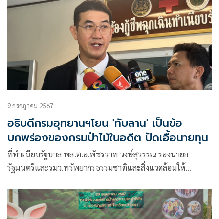
9 กรกฎาคม 2567
อธิบดีกรมอุทยานฯโยน 'ทับลาน' เป็นข้อ
บกพร่องของกรมป่าไม้ในอดีต ปัดเอื้อนายทุน
ที่ทำเนียบรัฐบาล พล.ต.อ.พัชรวาท วงษ์สุวรรณ รองนายก
รัฐมนตรีและรมว.ทรัพยากรธรรมชาติและสิ่งแวดล้อมให้
สัมภาษณ์ถึงเสี