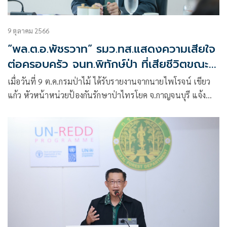
9 ตุลาคม 2566
“พล.ต.อ.พัชรวาท” รมว.ทส.แสดงความเสียใจ
ต่อครอบครัว จนท.พิทักษ์ป่า ที่เสียชีวิตขณะ
ปฏิบัติหน้าที่ สั่งอธิบดีกรมป่าไม้เร่งช่วยเหลือ
เมื่อวันที่ 9 ต.ค.กรมป่าไม้ ได้รับรายงานจากนายไพโรจน์ เขียว
ครอบครัว
แก้ว หัวหน้าหน่วยป้องกันรักษาป่าไทรโยค จ.กาญจนบุรี แจ้ง
กรณีการเสียชีวิตของนายพินิจ