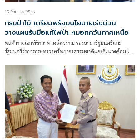
15 กันยายน 2566
กรมป่าไม้ เตรียมพร้อมนโยบายเร่งด่วน
วางแผนรับมือแก้ไฟป่า หมอกควันภาคเหนือ
พลตำรวจเอกพัชรวาท วงษ์สุวรรณ รองนายกรัฐมนตรีและ
รัฐมนตรีว่าการกระทรวงทรัพยากรธรรมชาติและสิ่งแวดล้อม ได้
มอบนโยบายขอให้ทุกหน่วยงานที่มีส่วนเกี่ยวข้องเตรียมวางแผน
ในการป้องกันการเกิดปัญหาไฟป่าและการแก้ไขปัญหาฝุ่นละออง