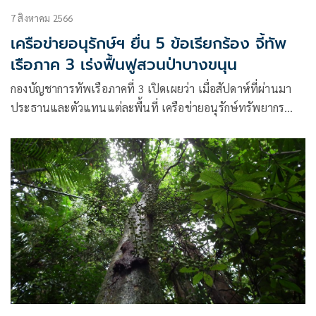
7 สิงหาคม 2566
เครือข่ายอนุรักษ์ฯ ยื่น 5 ข้อเรียกร้อง จี้ทัพ
เรือภาค 3 เร่งฟื้นฟูสวนป่าบางขนุน
กองบัญชาการทัพเรือภาคที่ 3 เปิดเผยว่า เมื่อสัปดาห์ที่ผ่านมา
ประธานและตัวแทนแต่ละพื้นที่ เครือข่ายอนุรักษ์ทรัพยากร
ชายฝั่งทะเลอ่าวไทย-อันดามัน ประกอบด้วย นายจำรูญ เกิดดำ
นายภูวัชร กิ่งทอง นายเชาว์ วิชัยดิษฐ์