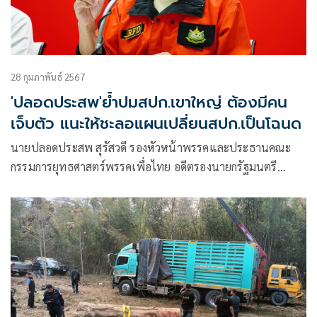
28 กุมภาพันธ์ 2567
'ปลอดประสพ'ย้ำปมสปก.เขาใหญ่ ต้องมีคน
เจ็บตัว แนะให้ชะลอแผนเปลี่ยนสปก.เป็นโฉนด
นายปลอดประสพ สุรัสวดี รองหัวหน้าพรรคและประธานคณะ
กรรมการยุทธศาสตร์พรรคเพื่อไทย อดีตรองนายกรัฐมนตรี
โพสต์ข้อความในเฟซบุ๊ก หัวข้อ เรื่องที่ดิน มาคิดใหม่ ทำใหม่ ดี
ไหมครับ มีเนื้อหาดังนี้