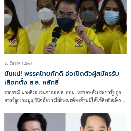
25 ธันวาคม 2564
มันแน่! พรรคไทยภักดี จ่อเปิดตัวผู้สมัครรับ
เลือกตั้ง ส.ส. หลักสี่
จากกรณี นายสิระ เจนจาคะ ส.ส. กทม. พรรคพลังประชารัฐ ถูก
ศาลรัฐธรรมนูญวินิจฉัยว่า มีลักษณะต้องห้ามมิให้ใช้สิทธิสมัคร
รับเลือกตั้งตามรัฐธรรมนูญ มาตรา 98 (10) เป็นเหตุให้สมาชิก
ภาพ ส.ส.สิ้นสุดลง ส่งผลให้ ส.ส. เขตหลักสี่ กรุงเทพฯ ว่างลง
กรรมการการเลือกตั้ง(กกต.) ต้องจัดให้มีการเลือกตั้งใหม่