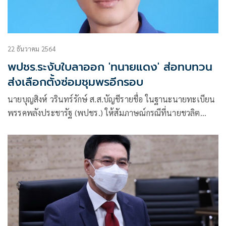
22 ธันวาคม 2564
พปชร.ระงับใบลาออก 'ทนายแดง' ส่อทบทวน
ส่งเลือกตั้งซ่อมชุมพรอีกรอบ
นายบุญสิงห์ วรินทร์รักษ์ ส.ส.บัญชีรายชื่อ ในฐานะนายทะเบียน
พรรคพลังประชารัฐ (พปชร.) ให้สัมภาษณ์กรณีที่นายชวลิต
อาจหาญ หรือทนายแดง