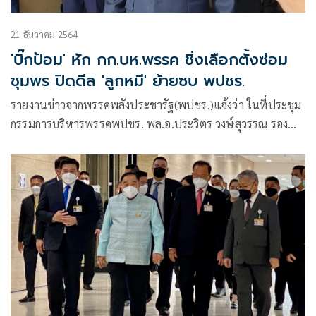
21 ธันวาคม 2564
'บิ๊กป้อม' หัก กก.บห.พรรค ชิ่งเลือกตั้งซ่อม
ชุมพร ปิดดีล 'ลูกหมี' ย้ายซบ พปชร.
รายงานข่าวจากพรรคพลังประชารัฐ(พปชร.)แจ้งว่า ในที่ประชุม
กรรมการบริหารพรรคพปชร. พล.อ.ประวิตร วงษ์สุวรรณ รอง
นายกรัฐมนตรี และหัวหน้าพรรค เข้าประชุมอย่างอารมณ์ดี