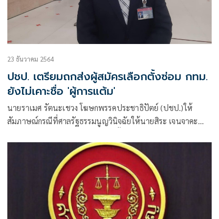
23 ธันวาคม 2564
ปชป. เตรียมถกส่งผู้สมัครเลือกตั้งซ่อม กทม.
ยังไม่เคาะชื่อ 'ผู้การแต้ม'
นายราเมศ รัตนะเชวง โฆษกพรรคประชาธิปัตย์ (ปชป.)ให้
สัมภาษณ์กรณีที่ศาลรัฐธรรมนูญวินิจฉัยให้นายสิระ เจนจาคะ
อดีตส.ส.กทม.พรรคพลังประชารัฐ สิ้นสุดสมาชิกภาพการเป็นส.ส.