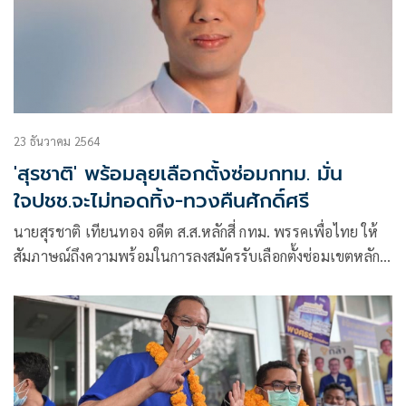
23 ธันวาคม 2564
'สุรชาติ' พร้อมลุยเลือกตั้งซ่อมกทม. มั่น
ใจปชช.จะไม่ทอดทิ้ง-ทวงคืนศักดิ์ศรี
นายสุรชาติ เทียนทอง อดีต ส.ส.หลักสี่ กทม. พรรคเพื่อไทย ให้
สัมภาษณ์ถึงความพร้อมในการลงสมัครรับเลือกตั้งซ่อมเขตหลักสี่
ว่า พร้อมมาโดยตลอด