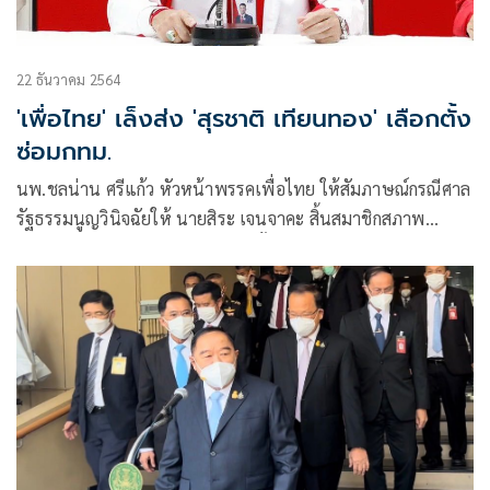
22 ธันวาคม 2564
'เพื่อไทย' เล็งส่ง 'สุรชาติ เทียนทอง' เลือกตั้ง
ซ่อมกทม.
นพ.ชลน่าน ศรีแก้ว หัวหน้าพรรคเพื่อไทย ให้สัมภาษณ์กรณีศาล
รัฐธรรมนูญวินิจฉัยให้ นายสิระ เจนจาคะ สิ้นสมาชิกสภาพ
ส.ส.กทม.และต้องจัดให้มีการเลือกตั้งใหม่แทนตำแหน่งที่ว่างลง