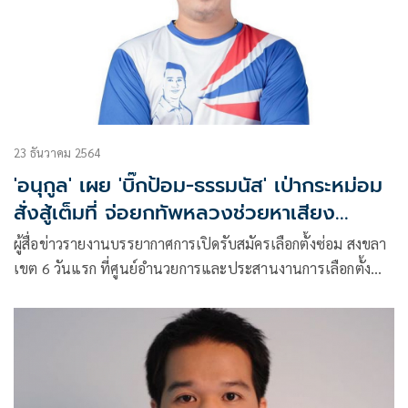
23 ธันวาคม 2564
'อนุกูล' เผย 'บิ๊กป้อม-ธรรมนัส' เป่ากระหม่อม
สั่งสู้เต็มที่ จ่อยกทัพหลวงช่วยหาเสียง
ลต.ซ่อมสงขลา
ผู้สื่อข่าวรายงานบรรยากาศการเปิดรับสมัครเลือกตั้งซ่อม สงขลา
เขต 6 วันแรก ที่ศูนย์อำนวยการและประสานงานการเลือกตั้ง
ศาลาประชาคม อ.สะเดา จ.สงขลา เป็นไปอย่างคึกคัก