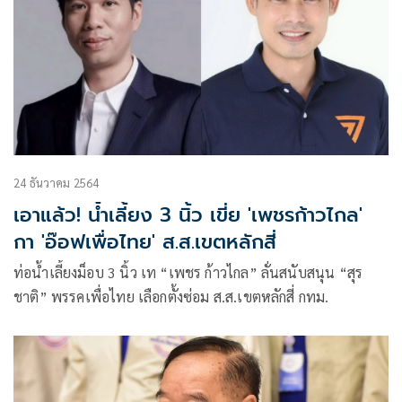
24 ธันวาคม 2564
เอาแล้ว! น้ำเลี้ยง 3 นิ้ว เขี่ย 'เพชรก้าวไกล'
กา 'อ๊อฟเพื่อไทย' ส.ส.เขตหลักสี่
ท่อน้ำเลี้ยงม็อบ 3 นิ้ว เท “เพชร ก้าวไกล” ลั่นสนับสนุน “สุร
ชาติ” พรรคเพื่อไทย เลือกตั้งซ่อม ส.ส.เขตหลักสี่ กทม.