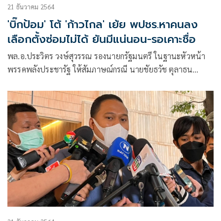
21 ธันวาคม 2564
'บิ๊กป้อม' โต้ 'ก้าวไกล' เย้ย พปชร.หาคนลง
เลือกตั้งซ่อมไม่ได้ ยันมีแน่นอน-รอเคาะชื่อ
พล.อ.ประวิตร วงษ์สุวรรณ รอง​นายก​รัฐมนตรี​ ในฐานะหัวหน้า
พรรคพลังประชารัฐ ให้สัมภาษณ์กรณี นายชัยธวัช ตุลาธน
เลขาธิการพรรคก้าวไกล ออกมาระบุที่พรรคพลังประชารัฐยังไม่
ประกาศตัวว่าที่ผู้สมัคร