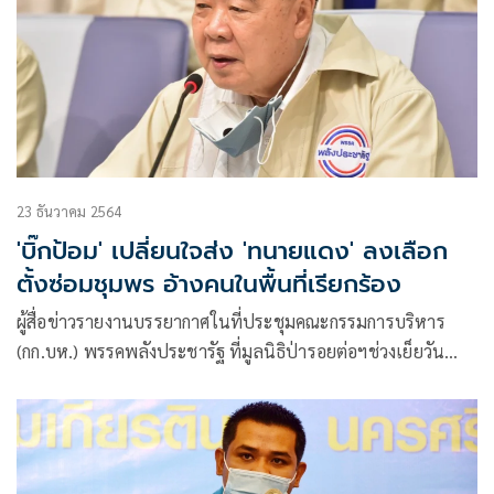
23 ธันวาคม 2564
'บิ๊กป้อม' เปลี่ยนใจส่ง 'ทนายแดง' ลงเลือก
ตั้งซ่อมชุมพร อ้างคนในพื้นที่เรียกร้อง
ผู้สื่อข่าวรายงานบรรยากาศในที่ประชุมคณะกรรมการบริหาร​
(กก.บห.)​ พรรคพลังประชารัฐ​ ที่มูลนิธิป่ารอยต่อฯช่วงเย็ยวัน
เดียวกัน​ว่า กก.บห.มากันเกือบครบ​ โดยพล.อ.ประวิตรไ