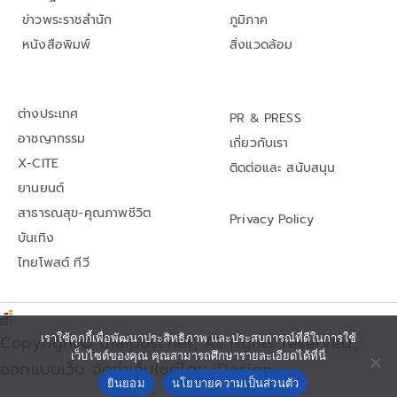
ข่าวพระราชสำนัก
ภูมิภาค
หนังสือพิมพ์
สิ่งแวดล้อม
ต่างประเทศ
PR & PRESS
อาชญากรรม
เกี่ยวกับเรา
X-CITE
ติดต่อและ สนับสนุน
ยานยนต์
สาธารณสุข-คุณภาพชีวิต
Privacy Policy
บันเทิง
ไทยโพสต์ ทีวี
Copyright© thaipost.net, All rights reserved.,
เราใช้คุกกี้เพื่อพัฒนาประสิทธิภาพ และประสบการณ์ที่ดีในการใช้
เว็บไซต์ของคุณ คุณสามารถศึกษารายละเอียดได้ที่นี่
ออกแบบเว็บ จัดทำเว็บไซต์โดย iDesign
ยินยอม
นโยบายความเป็นส่วนตัว