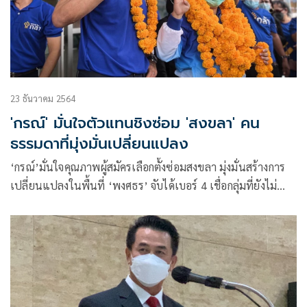
23 ธันวาคม 2564
'กรณ์' มั่นใจตัวแทนชิงซ่อม 'สงขลา' คน
ธรรมดาที่มุ่งมั่นเปลี่ยนแปลง
‘กรณ์’มั่นใจคุณภาพผู้สมัครเลือกตั้งซ่อมสงขลา มุ่งมั่นสร้างการ
เปลี่ยนแปลงในพื้นที่ ‘พงศธร’ จับได้เบอร์ 4 เชื่อกลุ่มที่ยังไม่
ตัดสินใจ – คนรุ่นใหม่หันมาเลือกพรรค ‘ผู้การสุชาติ’เชื่อฐาน
เสียงในพื้นที่ยังเหนียวแน่น