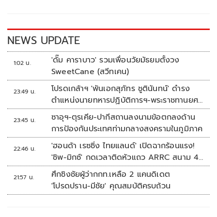
o
Li
o
n
k
k
NEWS UPDATE
'ดั๊ม คาราบาว' รวมเพื่อนวัยมัธยมตั้งวง
1:02 น.
SweetCane (สวีทเคน)
โปรดเกล้าฯ 'พันเอกสุภัทร ชูตินันทน์' ดำรง
23:49 น.
ตำแหน่งนายทหารปฏิบัติการฯ-พระราชทานยศ
'พลตรี'
ซาอุฯ-ตุรเคีย-ปากีสถานลงนามข้อตกลงด้าน
23:45 น.
การป้องกันประเทศท่ามกลางสงครามในภูมิภาค
'ฮอนด้า เรซซิ่ง ไทยแลนด์' เปิดฉากร้อนแรง!
22:46 น.
'ชิพ-มิกซ์' กดเวลาติดหัวแถว ARRC สนาม 4
ที่มัลดาลิกา
ศึกชิงชัยผู้ว่ากกท.เหลือ 2 แคนดิเดต
21:57 น.
'โปรดปราน-มีชัย' คุณสมบัติครบถ้วน