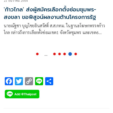
21 ธันวาคม 2564
'ก้าวไกล' ส่งผู้สมัครเลือกตั้งซ่อมชุมพร-
สงขลา ขอพิสูจน์ผลงานต้านโครงการรัฐ
นายณัฐชา บุญไชยอินสวัสดิ์ ส.ส.กทม. ในฐานะโฆษกพรรคก้าว
ไกล กล่าวถึงการเลือกตั้งซ่อมเขต1 จังหวัดชุมพร และเขต6
จังหวัดสงขลา ในวันที่16ม.ค.2565ว่า พรรคก้าวไกลจะส่งผู้สมัคร
ลงแข่งขันครบทั้ง2เขต
...
F
T
C
Li
S
ac
wi
o
n
h
e
tt
p
e
ar
b
er
y
e