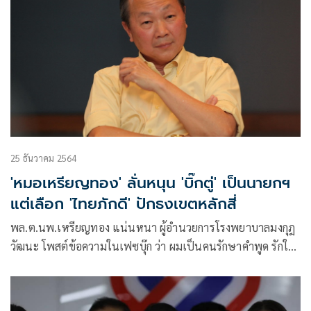
25 ธันวาคม 2564
'หมอเหรียญทอง' ลั่นหนุน 'บิ๊กตู่' เป็นนายกฯ
แต่เลือก 'ไทยภักดี' ปักธงเขตหลักสี่
พล.ต.นพ.เหรียญทอง แน่นหนา ผู้อำนวยการโรงพยาบาลมงกุฎ
วัฒนะ โพสต์ข้อความในเฟซบุ๊ก ว่า ผมเป็นคนรักษาคำพูด รักใคร
ก็รักจริง ยังคงยืนหยัดสนับสนุนพลเอก ประยุทธ์ จันทร์โอชา เป็น
นายกรัฐมนตรีเสมอ