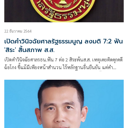
22 ธันวาคม 2564
เปิดคำวินิจฉัยศาลรัฐธรรมนูญ ลงมติ 7:2 ฟัน
'สิระ' สิ้นสภาพ ส.ส.
เปิดคำวินิจฉัยศาลรธน.ฟัน 7 ต่อ 2 สิระพ้นส.ส. เหตุเคยติดคุกคดี
ฉ้อโกง ชี้แม้มีเพียงหน้าสำนวน ไร้หลักฐานอื่นยืนยัน แต่คำ
ให้การคู่กรณี-หนังสือหน่วยงานยันตรงกัน คาดเลือกตั้งใหม่ 30
ม.ค.2565