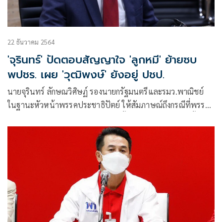
22 ธันวาคม 2564
'จุรินทร์' ปัดตอบสัญญาใจ 'ลูกหมี' ย้ายซบ
พปชร. เผย 'วุฒิพงษ์' ยังอยู่ ปชป.
นายจุรินทร์ ลักษณวิศิษฏ์ รองนายกรัฐมนตรีและรมว.พาณิชย์
ในฐานะหัวหน้าพรรคประชาธิปัตย์ ให้สัมภาษณ์ถึงกรณีที่พรรค
พลังประชารัฐส่งผู้สมัครในการเลือกตั้งซ่อม ส.ส. เขตเลือกตั้งที่ 6
จ.สงขลา แต่ไม่ได้ส่งในเขตเลือกตั้งที่ 1