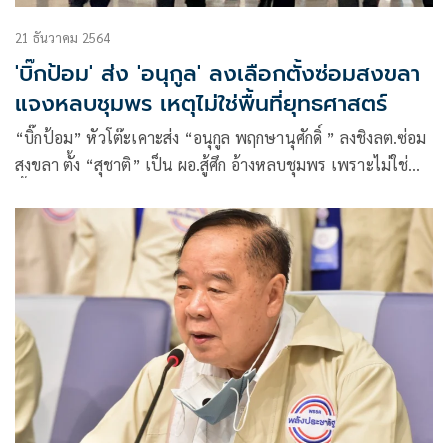
21 ธันวาคม 2564
'บิ๊กป้อม' ส่ง 'อนุกูล' ลงเลือกตั้งซ่อมสงขลา
แจงหลบชุมพร เหตุไม่ใช่พื้นที่ยุทธศาสตร์
“บิ๊กป้อม” หัวโต๊ะเคาะส่ง “อนุกูล พฤกษานุศักดิ์ ” ลงชิงลต.ซ่อม
สงขลา ตั้ง “สุชาติ” เป็น ผอ.สู้ศึก อ้างหลบชุมพร เพราะไม่ใช่
พื้นที่ยุทธศาสตร์ ไม่มีผู้แทนพปชร.เลย เชื่อ ปชป.เข้าใจ