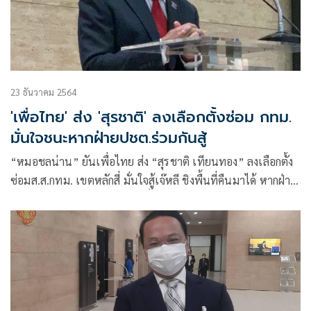
23 ธันวาคม 2564
'เพื่อไทย' ส่ง 'สุรชาติ' ลงเลือกตั้งซ่อม กทม.
มั่นใจชนะหากฝ่ายปชต.ร่วมกันสู้
“หมอชลน่าน” ยันเพื่อไทย ส่ง “สุรชาติ เทียนทอง” ลงเลือกตั้ง
ซ่อมส.ส.กทม. เขตหลักสี่ มั่นใจสู้เจ๊หลี ชิงพื้นที่คืนมาได้ หากฝ่าย
ปชต.ร่วมกันสู้แต่ต้องหนีคำว่าฮั้วการเมืองให้ได้